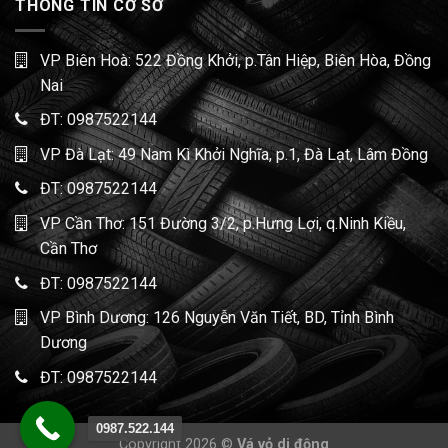
THÔNG TIN CƠ SỞ
VP Biên Hoà: 522 Đồng Khởi, p.Tân Hiệp, Biên Hòa, Đồng
Nai
ĐT:
0987522144
VP Đà Lạt: 49 Nam Kì Khởi Nghĩa, p.1, Đà Lạt, Lâm Đồng
ĐT:
0987522144
VP Cần Thơ: 151 Đường 3/2, p.Hưng Lợi, q.Ninh Kiều,
Cần Thơ
ĐT:
0987522144
VP Bình Dương: 126 Nguyễn Văn Tiết, BD, Tỉnh Bình
Dương
ĐT:
0987522144
0987.522.144
Copyright 2026 ©
Vá vỏ di động