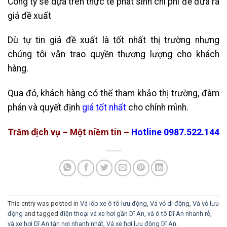
Công ty sẽ dựa trên thực tế phát sinh chi phí để đưa ra
giá đề xuất
Dù tự tin giá đề xuất là tốt nhất thị trường nhưng
chúng tôi vẫn trao quyền thương lượng cho khách
hàng.
Qua đó, khách hàng có thể tham khảo thị trường, đàm
phán và quyết định
giá tốt nhất
cho chính mình.
Trăm dịch vụ – Một niềm tin –
Hotline 0987.522.144
This entry was posted in
Vá lốp xe ô tô lưu động
,
Vá vỏ di động
,
Vá vỏ lưu
động
and tagged
điện thoại vá xe hơi gần Dĩ An
,
vá ô tô Dĩ An nhanh rẻ
,
vá xe hơi Dĩ An tận nơi nhanh nhất
,
Vá xe hơi lưu động Dĩ An
.