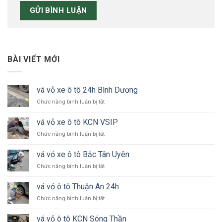
BÀI VIẾT MỚI
vá vỏ xe ô tô 24h Bình Dương
ở
Chức năng bình luận bị tắt
vá
vỏ
vá vỏ xe ô tô KCN VSIP
xe
ở
Chức năng bình luận bị tắt
ô
vá
tô
vỏ
24h
vá vỏ xe ô tô Bắc Tân Uyên
xe
Bình
ở
Chức năng bình luận bị tắt
ô
Dương
vá
tô
vỏ
KCN
vá vỏ ô tô Thuận An 24h
xe
VSIP
ở
Chức năng bình luận bị tắt
ô
vá
tô
vỏ
Bắc
vá vỏ ô tô KCN Sóng Thần