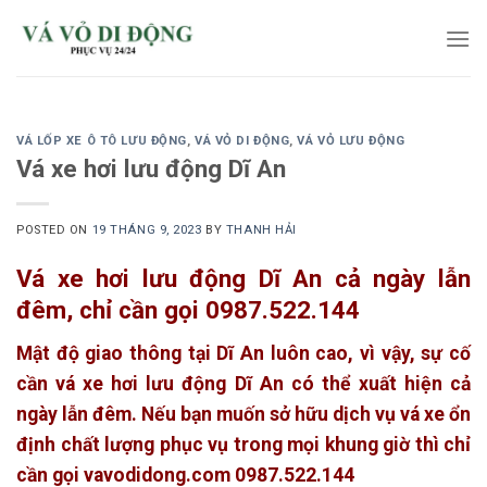
Skip
to
content
VÁ LỐP XE Ô TÔ LƯU ĐỘNG
,
VÁ VỎ DI ĐỘNG
,
VÁ VỎ LƯU ĐỘNG
Vá xe hơi lưu động Dĩ An
POSTED ON
19 THÁNG 9, 2023
BY
THANH HẢI
Vá xe hơi lưu động Dĩ An cả ngày lẫn
đêm, chỉ cần gọi 0987.522.144
Mật độ giao thông tại Dĩ An luôn cao, vì vậy, sự cố
cần vá xe hơi lưu động Dĩ An có thể xuất hiện cả
ngày lẫn đêm. Nếu bạn muốn sở hữu dịch vụ vá xe ổn
định chất lượng phục vụ trong mọi khung giờ thì chỉ
cần gọi vavodidong.com 0987.522.144