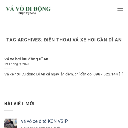
Skip
to
content
TAG ARCHIVES:
ĐIỆN THOẠI VÁ XE HƠI GẦN DĨ AN
Vá xe hơi lưu động Dĩ An
19 Tháng 9, 2023
Vá xe hơi lưu động Dĩ An cả ngày lẫn đêm, chỉ cần gọi 0987.522.144 [...]
BÀI VIẾT MỚI
vá vỏ xe ô tô KCN VSIP
ở