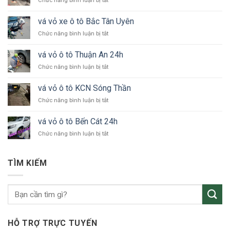
Chức năng bình luận bị tắt
vá
vỏ
vá vỏ xe ô tô Bắc Tân Uyên
xe
ở
Chức năng bình luận bị tắt
ô
vá
tô
vỏ
KCN
vá vỏ ô tô Thuận An 24h
xe
VSIP
ở
Chức năng bình luận bị tắt
ô
vá
tô
vỏ
Bắc
vá vỏ ô tô KCN Sóng Thần
ô
Tân
ở
Chức năng bình luận bị tắt
tô
Uyên
vá
Thuận
vỏ
An
vá vỏ ô tô Bến Cát 24h
ô
24h
ở
Chức năng bình luận bị tắt
tô
vá
KCN
vỏ
Sóng
ô
Thần
TÌM KIẾM
tô
Bến
Cát
24h
HỖ TRỢ TRỰC TUYẾN