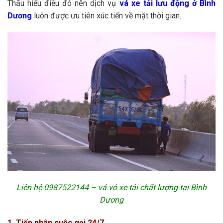
Thấu hiểu điều đó nên dịch vụ
vá xe tải lưu động ở Bình
Dương
luôn được ưu tiên xúc tiến về mặt thời gian.
Liên hệ
0987522144
– vá vỏ xe tải chất lượng tại Bình
Dương
1. Tiếp nhân cuộc gọi 24/7