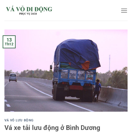
Skip
to
content
13
Th12
VÁ VỎ LƯU ĐỘNG
Vá xe tải lưu động ở Bình Dương