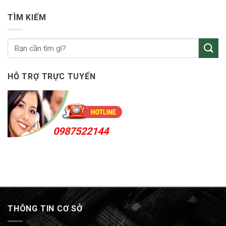
vỏ
Bắc
ô
Tân
TÌM KIẾM
tô
Uyên
Thuận
An
24h
HỖ TRỢ TRỰC TUYẾN
0987522144
THÔNG TIN CƠ SỞ