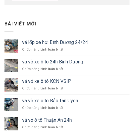
BÀI VIẾT MỚI
vá lốp xe hơi Bình Dương 24/24
ở
Chức năng bình luận bị tắt
vá
lốp
vá vỏ xe ô tô 24h Bình Dương
xe
ở
Chức năng bình luận bị tắt
hơi
vá
Bình
vỏ
Dương
vá vỏ xe ô tô KCN VSIP
xe
24/24
ở
Chức năng bình luận bị tắt
ô
vá
tô
vỏ
24h
vá vỏ xe ô tô Bắc Tân Uyên
xe
Bình
ở
Chức năng bình luận bị tắt
ô
Dương
vá
tô
vỏ
KCN
vá vỏ ô tô Thuận An 24h
xe
VSIP
ở
Chức năng bình luận bị tắt
ô
vá
tô