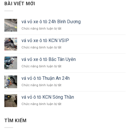
BÀI VIẾT MỚI
vá vỏ xe ô tô 24h Bình Dương
ở
Chức năng bình luận bị tắt
vá
vỏ
vá vỏ xe ô tô KCN VSIP
xe
ở
Chức năng bình luận bị tắt
ô
vá
tô
vỏ
24h
vá vỏ xe ô tô Bắc Tân Uyên
xe
Bình
ở
Chức năng bình luận bị tắt
ô
Dương
vá
tô
vỏ
KCN
vá vỏ ô tô Thuận An 24h
xe
VSIP
ở
Chức năng bình luận bị tắt
ô
vá
tô
vỏ
Bắc
vá vỏ ô tô KCN Sóng Thần
ô
Tân
ở
Chức năng bình luận bị tắt
tô
Uyên
vá
Thuận
vỏ
An
ô
24h
TÌM KIẾM
tô
KCN