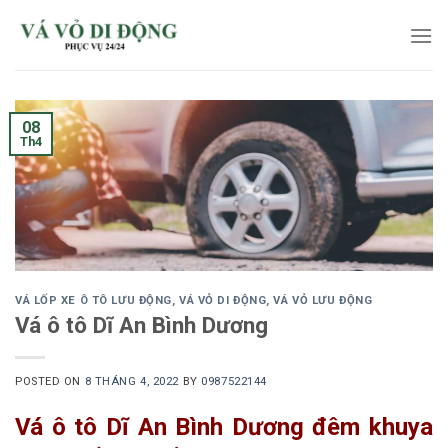
Skip
to
content
08
Th4
VÁ LỐP XE Ô TÔ LƯU ĐỘNG
,
VÁ VỎ DI ĐỘNG
,
VÁ VỎ LƯU ĐỘNG
Vá ô tô Dĩ An Bình Dương
POSTED ON
8 THÁNG 4, 2022
BY
0987522144
Vá ô tô Dĩ An Bình Dương đêm khuya