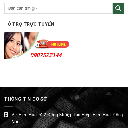
Sóng
Thần
HỖ TRỢ TRỰC TUYẾN
0987522144
THÔNG TIN CƠ SỞ
VP Biên Hoà: 522 Đồng Khởi, p.Tân Hiệp, Biên Hòa, Đồng
Nai