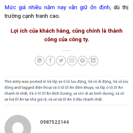
Mức giá nhiều năm nay vẫn giữ ổn định
, dù thị
trường cạnh tranh cao.
Lợi ích của khách hàng, cũng chính là thành
công của công ty.
This entry was posted in
Vá lốp xe ô tô lưu động
,
Vá vỏ di động
,
Vá vỏ lưu
động
and tagged
điện thoại vá ô tô Dĩ An đêm khuya
,
vá lốp ô tô Dĩ An
nhanh rẻ nhất
,
Vá ô tô Dĩ An Bình Dương
,
va oto di an binh duong
,
vá vỏ
xe hơi Dĩ An tại nhà giá rẻ
,
vá xe tải Dĩ An ở đâu nhanh nhất
.
0987522144