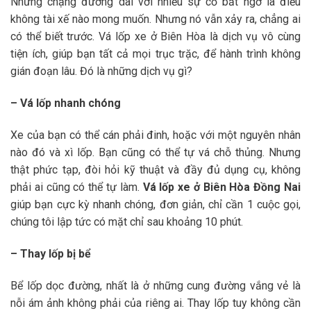
Những chặng đường dài với nhiều sự cố bất ngờ là điều
không tài xế nào mong muốn. Nhưng nó vẫn xảy ra, chẳng ai
có thể biết trước. Vá lốp xe ở Biên Hòa là dịch vụ vô cùng
tiện ích, giúp bạn tất cả mọi trục trặc, để hành trình không
gián đoạn lâu. Đó là những dịch vụ gì?
– Vá lốp nhanh chóng
Xe của bạn có thể cán phải đinh, hoặc với một nguyên nhân
nào đó và xì lốp. Bạn cũng có thể tự vá chỗ thủng. Nhưng
thật phức tạp, đòi hỏi kỹ thuật và đầy đủ dụng cụ, không
phải ai cũng có thể tự làm.
Vá lốp xe ở Biên Hòa Đồng Nai
giúp bạn cực kỳ nhanh chóng, đơn giản, chỉ cần 1 cuộc gọi,
chúng tôi lập tức có mặt chỉ sau khoảng 10 phút.
– Thay lốp bị bể
Bể lốp dọc đường, nhất là ở những cung đường vắng vẻ là
nỗi ám ảnh không phải của riêng ai. Thay lốp tuy không cần