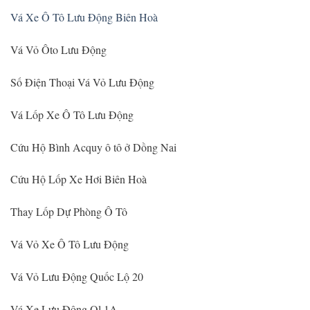
Vá Xe Ô Tô Lưu Động Biên Hoà
Vá Vỏ Ôto Lưu Động
Số Điện Thoại Vá Vỏ Lưu Động
Vá Lốp Xe Ô Tô Lưu Động
Cứu Hộ Bình Acquy ô tô ở Dồng Nai
Cứu Hộ Lốp Xe Hơi Biên Hoà
Thay Lốp Dự Phòng Ô Tô
Vá Vỏ Xe Ô Tô Lưu Động
Vá Vỏ Lưu Động Quốc Lộ 20
Vá Xe Lưu Động Ql 1A