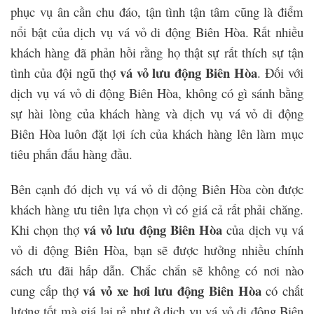
phục vụ ân cần chu đáo, tận tình tận tâm cũng là điểm
nổi bật của dịch vụ vá vỏ di động Biên Hòa. Rất nhiều
khách hàng đã phản hồi rằng họ thật sự rất thích sự tận
vá vỏ lưu động Biên Hòa
tình của đội ngũ thợ
. Đối với
dịch vụ vá vỏ di động Biên Hòa, không có gì sánh bằng
sự hài lòng của khách hàng và dịch vụ vá vỏ di động
Biên Hòa luôn đặt lợi ích của khách hàng lên làm mục
tiêu phấn đấu hàng đầu.
Bên cạnh đó dịch vụ vá vỏ di động Biên Hòa còn được
khách hàng ưu tiên lựa chọn vì có giá cả rất phải chăng.
vá vỏ lưu động Biên Hòa
Khi chọn thợ
của dịch vụ vá
vỏ di động Biên Hòa, bạn sẽ được hưởng nhiều chính
sách ưu đãi hấp dẫn. Chắc chắn sẽ không có nơi nào
vá vỏ xe hơi lưu động Biên Hòa
cung cấp thợ
có chất
lượng tốt mà giá lại rẻ như ở dịch vụ vá vỏ di động Biên