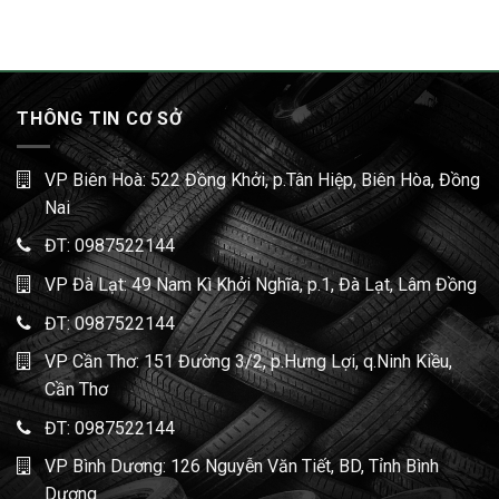
THÔNG TIN CƠ SỞ
VP Biên Hoà: 522 Đồng Khởi, p.Tân Hiệp, Biên Hòa, Đồng
Nai
ĐT:
0987522144
VP Đà Lạt: 49 Nam Kì Khởi Nghĩa, p.1, Đà Lạt, Lâm Đồng
ĐT:
0987522144
VP Cần Thơ: 151 Đường 3/2, p.Hưng Lợi, q.Ninh Kiều,
Cần Thơ
ĐT:
0987522144
VP Bình Dương: 126 Nguyễn Văn Tiết, BD, Tỉnh Bình
Dương