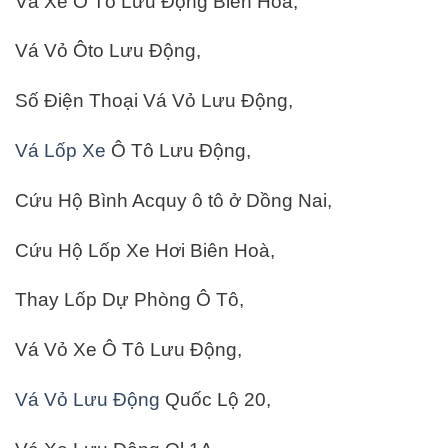
Vá Xe Ô Tô Lưu Động Biên Hoà,
Vá Vỏ Ôto Lưu Động,
Số Điện Thoại Vá Vỏ Lưu Động,
Vá Lốp Xe
Ô Tô Lưu Động,
Cứu Hộ Bình Acquy ô tô ở Dồng Nai,
Cứu Hộ Lốp Xe Hơi Biên Hoà,
Thay Lốp Dự Phòng Ô Tô,
Vá Vỏ Xe Ô Tô Lưu Động,
Vá Vỏ Lưu Động
Quốc Lộ 20,