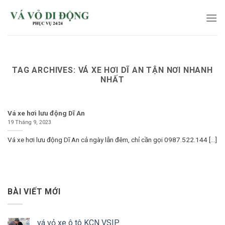
Skip
to
content
TAG ARCHIVES:
VÁ XE HƠI DĨ AN TẬN NƠI NHANH
NHẤT
Vá xe hơi lưu động Dĩ An
19 Tháng 9, 2023
Vá xe hơi lưu động Dĩ An cả ngày lẫn đêm, chỉ cần gọi 0987.522.144 [...]
BÀI VIẾT MỚI
vá vỏ xe ô tô KCN VSIP