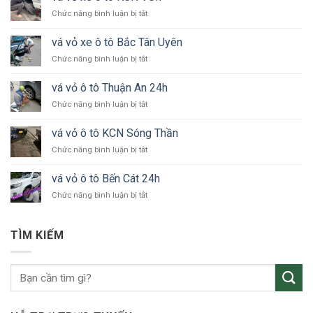
ở
Chức năng bình luận bị tắt
vá
vỏ
vá vỏ xe ô tô Bắc Tân Uyên
xe
ở
Chức năng bình luận bị tắt
ô
vá
tô
vỏ
KCN
vá vỏ ô tô Thuận An 24h
xe
VSIP
ở
Chức năng bình luận bị tắt
ô
vá
tô
vỏ
Bắc
vá vỏ ô tô KCN Sóng Thần
ô
Tân
ở
Chức năng bình luận bị tắt
tô
Uyên
vá
Thuận
vỏ
An
vá vỏ ô tô Bến Cát 24h
ô
24h
ở
Chức năng bình luận bị tắt
tô
vá
KCN
vỏ
Sóng
ô
Thần
TÌM KIẾM
tô
Bến
Cát
24h