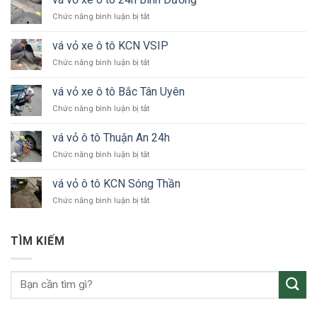
ở
Chức năng bình luận bị tắt
vá
vỏ
vá vỏ xe ô tô KCN VSIP
xe
ở
Chức năng bình luận bị tắt
ô
vá
tô
vỏ
24h
vá vỏ xe ô tô Bắc Tân Uyên
xe
Bình
ở
Chức năng bình luận bị tắt
ô
Dương
vá
tô
vỏ
KCN
vá vỏ ô tô Thuận An 24h
xe
VSIP
ở
Chức năng bình luận bị tắt
ô
vá
tô
vỏ
Bắc
vá vỏ ô tô KCN Sóng Thần
ô
Tân
ở
Chức năng bình luận bị tắt
tô
Uyên
vá
Thuận
vỏ
An
ô
24h
TÌM KIẾM
tô
KCN
Sóng
Thần