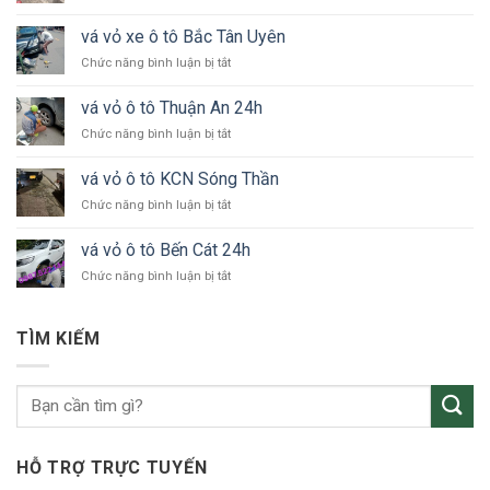
vá
vỏ
vá vỏ xe ô tô Bắc Tân Uyên
xe
ở
Chức năng bình luận bị tắt
ô
vá
tô
vỏ
KCN
vá vỏ ô tô Thuận An 24h
xe
VSIP
ở
Chức năng bình luận bị tắt
ô
vá
tô
vỏ
Bắc
vá vỏ ô tô KCN Sóng Thần
ô
Tân
ở
Chức năng bình luận bị tắt
tô
Uyên
vá
Thuận
vỏ
An
vá vỏ ô tô Bến Cát 24h
ô
24h
ở
Chức năng bình luận bị tắt
tô
vá
KCN
vỏ
Sóng
ô
Thần
TÌM KIẾM
tô
Bến
Cát
24h
HỖ TRỢ TRỰC TUYẾN