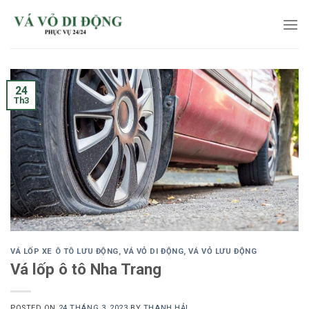
Skip
to
content
24
Th3
VÁ LỐP XE Ô TÔ LƯU ĐỘNG
,
VÁ VỎ DI ĐỘNG
,
VÁ VỎ LƯU ĐỘNG
Vá lốp ô tô Nha Trang
POSTED ON
24 THÁNG 3, 2023
BY
THANH HẢI