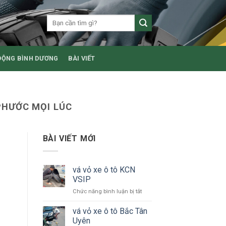
ĐỘNG BÌNH DƯƠNG
BÀI VIẾT
PHƯỚC MỌI LÚC
BÀI VIẾT MỚI
vá vỏ xe ô tô KCN
VSIP
ở
Chức năng bình luận bị tắt
vá
vỏ
vá vỏ xe ô tô Bắc Tân
xe
Uyên
ô