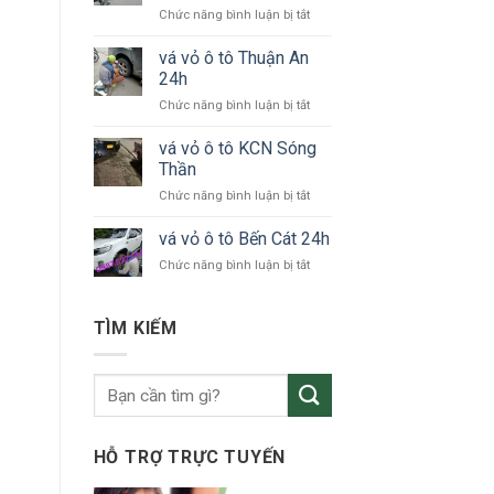
ở
Chức năng bình luận bị tắt
tô
vá
KCN
vỏ
vá vỏ ô tô Thuận An
VSIP
xe
24h
ô
ở
Chức năng bình luận bị tắt
tô
vá
Bắc
vỏ
vá vỏ ô tô KCN Sóng
Tân
ô
Uyên
Thần
tô
ở
Chức năng bình luận bị tắt
Thuận
vá
An
vỏ
vá vỏ ô tô Bến Cát 24h
24h
ô
ở
Chức năng bình luận bị tắt
tô
vá
KCN
vỏ
Sóng
ô
TÌM KIẾM
Thần
tô
Bến
Cát
24h
HỖ TRỢ TRỰC TUYẾN