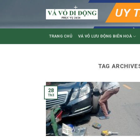
Skip
to
content
TRANG CHỦ
VÁ VỎ LƯU ĐỘNG BIÊN HOÀ
TAG ARCHIVE
28
Th3