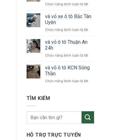
ở
Chức năng bình luận bị tắt
tô
vá
24h
vỏ
vá vỏ xe ô tô Bắc Tân
Bình
xe
Dương
Uyên
ô
ở
Chức năng bình luận bị tắt
tô
vá
KCN
vỏ
vá vỏ ô tô Thuận An
VSIP
xe
24h
ô
ở
Chức năng bình luận bị tắt
tô
vá
Bắc
vỏ
vá vỏ ô tô KCN Sóng
Tân
ô
Uyên
Thần
tô
ở
Chức năng bình luận bị tắt
Thuận
vá
An
vỏ
24h
ô
TÌM KIẾM
tô
KCN
Sóng
Thần
HỖ TRỢ TRỰC TUYẾN