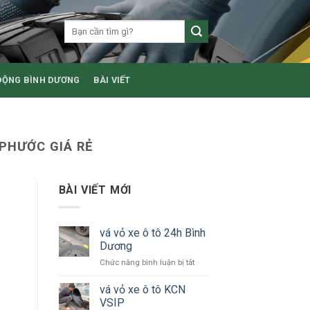
ĐỘNG BÌNH DƯƠNG
BÀI VIẾT
 PHƯỚC GIÁ RẺ
BÀI VIẾT MỚI
vá vỏ xe ô tô 24h Bình
Dương
ở
Chức năng bình luận bị tắt
vá
vỏ
vá vỏ xe ô tô KCN
xe
VSIP
ô