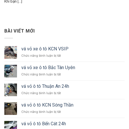
Khi bạn [...]
BÀI VIẾT MỚI
vá vỏ xe ô tô KCN VSIP
ở
Chức năng bình luận bị tắt
vá
vỏ
vá vỏ xe ô tô Bắc Tân Uyên
xe
ở
Chức năng bình luận bị tắt
ô
vá
tô
vỏ
KCN
vá vỏ ô tô Thuận An 24h
xe
VSIP
ở
Chức năng bình luận bị tắt
ô
vá
tô
vỏ
Bắc
vá vỏ ô tô KCN Sóng Thần
ô
Tân
ở
Chức năng bình luận bị tắt
tô
Uyên
vá
Thuận
vỏ
An
vá vỏ ô tô Bến Cát 24h
ô
24h