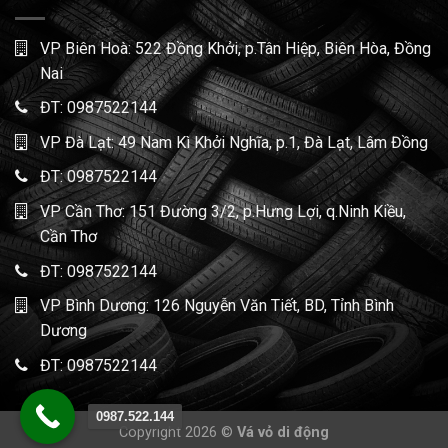
VP Biên Hoà: 522 Đồng Khởi, p.Tân Hiệp, Biên Hòa, Đồng
Nai
ĐT:
0987522144
VP Đà Lạt: 49 Nam Kì Khởi Nghĩa, p.1, Đà Lạt, Lâm Đồng
ĐT:
0987522144
VP Cần Thơ: 151 Đường 3/2, p.Hưng Lợi, q.Ninh Kiều,
Cần Thơ
ĐT:
0987522144
VP Bình Dương: 126 Nguyễn Văn Tiết, BD, Tỉnh Bình
Dương
ĐT:
0987522144
0987.522.144
Copyright 2026 ©
Vá vỏ di động