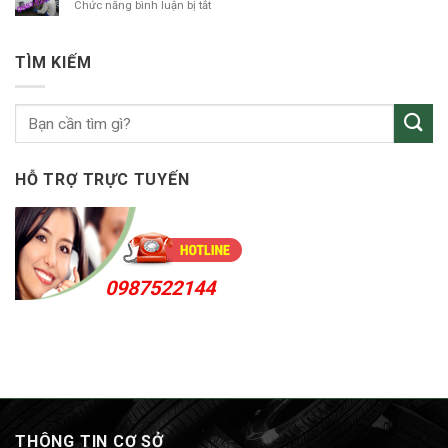
ở
Chức năng bình luận bị tắt
tô
vá
KCN
vỏ
Sóng
ô
Thần
TÌM KIẾM
tô
Bến
Cát
24h
HỖ TRỢ TRỰC TUYẾN
0987522144
THÔNG TIN CƠ SỞ