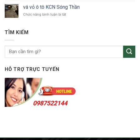
tô
vỏ
Bắc
vá vỏ ô tô KCN Sóng Thần
ô
Tân
ở
Chức năng bình luận bị tắt
tô
Uyên
vá
Thuận
vỏ
An
ô
24h
TÌM KIẾM
tô
KCN
Sóng
Thần
HỖ TRỢ TRỰC TUYẾN
0987522144