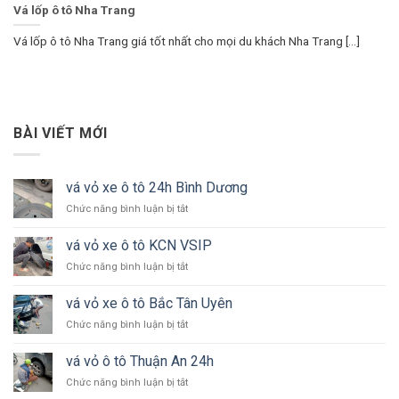
Vá lốp ô tô Nha Trang
Vá lốp ô tô Nha Trang giá tốt nhất cho mọi du khách Nha Trang [...]
BÀI VIẾT MỚI
vá vỏ xe ô tô 24h Bình Dương
ở
Chức năng bình luận bị tắt
vá
vỏ
vá vỏ xe ô tô KCN VSIP
xe
ở
Chức năng bình luận bị tắt
ô
vá
tô
vỏ
24h
vá vỏ xe ô tô Bắc Tân Uyên
xe
Bình
ở
Chức năng bình luận bị tắt
ô
Dương
vá
tô
vỏ
KCN
vá vỏ ô tô Thuận An 24h
xe
VSIP
ở
Chức năng bình luận bị tắt
ô
vá