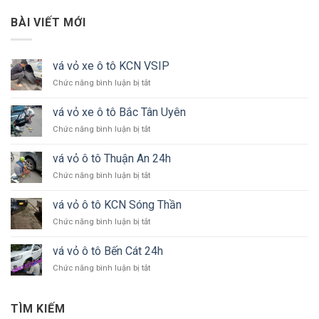
BÀI VIẾT MỚI
vá vỏ xe ô tô KCN VSIP
ở
Chức năng bình luận bị tắt
vá
vỏ
vá vỏ xe ô tô Bắc Tân Uyên
xe
ở
Chức năng bình luận bị tắt
ô
vá
tô
vỏ
KCN
vá vỏ ô tô Thuận An 24h
xe
VSIP
ở
Chức năng bình luận bị tắt
ô
vá
tô
vỏ
Bắc
vá vỏ ô tô KCN Sóng Thần
ô
Tân
ở
Chức năng bình luận bị tắt
tô
Uyên
vá
Thuận
vỏ
An
vá vỏ ô tô Bến Cát 24h
ô
24h
ở
Chức năng bình luận bị tắt
tô
vá
KCN
vỏ
Sóng
ô
Thần
TÌM KIẾM
tô