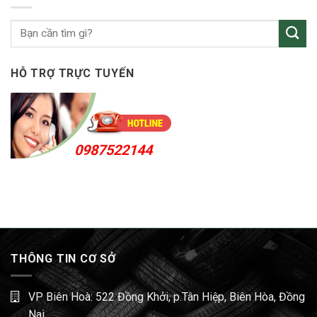
Bến
Cát
24h
HỖ TRỢ TRỰC TUYẾN
0987522144
THÔNG TIN CƠ SỞ
VP Biên Hoà: 522 Đồng Khởi, p.Tân Hiệp, Biên Hòa, Đồng
Nai