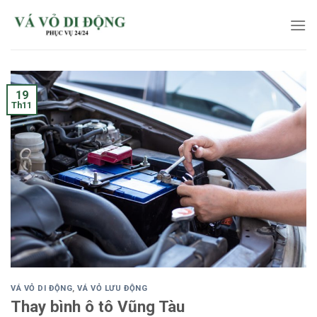
Skip
to
content
19
Th11
VÁ VỎ DI ĐỘNG
,
VÁ VỎ LƯU ĐỘNG
Thay bình ô tô Vũng Tàu