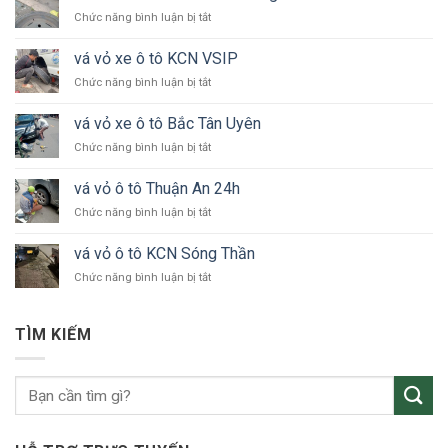
ở
Chức năng bình luận bị tắt
vá
vỏ
vá vỏ xe ô tô KCN VSIP
xe
ở
Chức năng bình luận bị tắt
ô
vá
tô
vỏ
24h
vá vỏ xe ô tô Bắc Tân Uyên
xe
Bình
ở
Chức năng bình luận bị tắt
ô
Dương
vá
tô
vỏ
KCN
vá vỏ ô tô Thuận An 24h
xe
VSIP
ở
Chức năng bình luận bị tắt
ô
vá
tô
vỏ
Bắc
vá vỏ ô tô KCN Sóng Thần
ô
Tân
ở
Chức năng bình luận bị tắt
tô
Uyên
vá
Thuận
vỏ
An
ô
24h
TÌM KIẾM
tô
KCN
Sóng
Thần