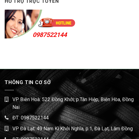
HỖ TRỢ TRỰC TUYẾN
0987522144
THÔNG TIN CƠ SỞ
VP Biên Hoà: 522 Đồng Khởi, p.Tân Hiệp, Biên Hòa, Đồng
Nai
ĐT:
0987522144
VP Đà Lạt: 49 Nam Kì Khởi Nghĩa, p.1, Đà Lạt, Lâm Đồng