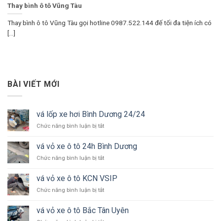
Thay bình ô tô Vũng Tàu
Thay bình ô tô Vũng Tàu gọi hotline 0987.522.144 đế tối đa tiện ích có
[...]
BÀI VIẾT MỚI
vá lốp xe hơi Bình Dương 24/24
ở
Chức năng bình luận bị tắt
vá
lốp
vá vỏ xe ô tô 24h Bình Dương
xe
ở
Chức năng bình luận bị tắt
hơi
vá
Bình
vỏ
Dương
vá vỏ xe ô tô KCN VSIP
xe
24/24
ở
Chức năng bình luận bị tắt
ô
vá
tô
vỏ
24h
vá vỏ xe ô tô Bắc Tân Uyên
xe
Bình