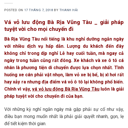
POSTED ON
17 THÁNG 7, 2018
BY
THANH HẢI
Vá vỏ lưu động Bà Rịa Vũng Tàu _ giải pháp
tuyệt vời cho mọi chuyến đi
Bà Rịa Vũng Tàu nổi tiếng là khu nghỉ dưỡng ngắn ngày
với nhiều dịch vụ hấp dẫn. Lượng du khách đến đây
không chỉ trong dịp nghỉ Lễ hay cuối tuần, mà ngay cả
ngày trong tuần cũng rất đông. Xe khách và xe ô tô cá
nhân là phương tiện di chuyển được lựa chọn nhất. Tình
huống xe cán phải vật nhọn, làm vỏ xe bị bể, bị xì hơi rất
hay xảy ra nhưng địa điểm vá vỏ ô tô lại không phổ biến.
Chính vì vậy,
vá vỏ lưu động Bà Rịa Vũng Tàu
luôn là giải
pháp tuyệt vời cho chuyến đi của bạn.
Với những kỳ nghỉ ngắn ngày mà gặp phải sự cố như vậy,
điều bạn mong muốn nhất là phải giải quyết nhanh, gọn, lẹ
để tiết kiệm thời gian.