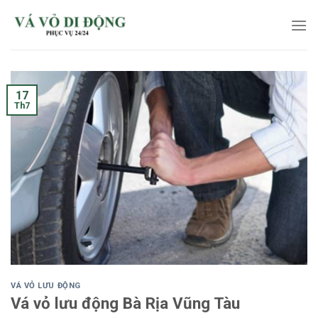
Skip
to
content
17
Th7
VÁ VỎ LƯU ĐỘNG
Vá vỏ lưu động Bà Rịa Vũng Tàu