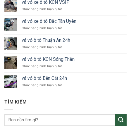
vá vỏ xe ô tô KCN VSIP
ở
Chức năng bình luận bị tắt
vá
vỏ
vá vỏ xe ô tô Bắc Tân Uyên
xe
ở
Chức năng bình luận bị tắt
ô
vá
tô
vỏ
KCN
vá vỏ ô tô Thuận An 24h
xe
VSIP
ở
Chức năng bình luận bị tắt
ô
vá
tô
vỏ
Bắc
vá vỏ ô tô KCN Sóng Thần
ô
Tân
ở
Chức năng bình luận bị tắt
tô
Uyên
vá
Thuận
vỏ
An
vá vỏ ô tô Bến Cát 24h
ô
24h
ở
Chức năng bình luận bị tắt
tô
vá
KCN
vỏ
Sóng
ô
Thần
TÌM KIẾM
tô
Bến
Cát
24h