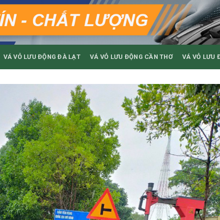
VÁ VỎ LƯU ĐỘNG ĐÀ LẠT
VÁ VỎ LƯU ĐỘNG CẦN THƠ
VÁ VỎ LƯU 