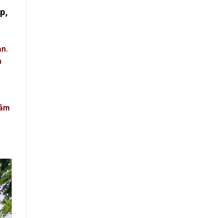
p,
ạn.
a
đảm