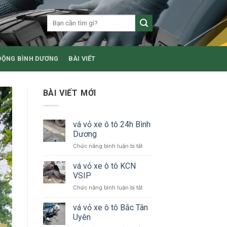
ĐỘNG BÌNH DƯƠNG
BÀI VIẾT
BÀI VIẾT MỚI
vá vỏ xe ô tô 24h Bình
Dương
ở
Chức năng bình luận bị tắt
vá
vỏ
vá vỏ xe ô tô KCN
xe
VSIP
ô
ở
Chức năng bình luận bị tắt
tô
vá
24h
vỏ
vá vỏ xe ô tô Bắc Tân
Bình
xe
Dương
Uyên
ô