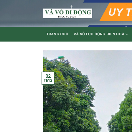
Skip
to
content
TRANG CHỦ
VÁ VỎ LƯU ĐỘNG BIÊN HOÀ
02
Th12