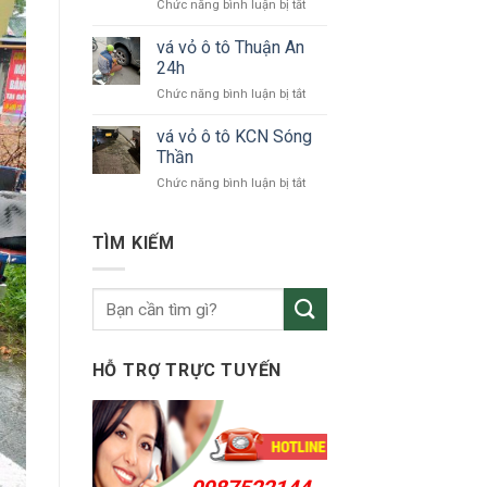
ở
Chức năng bình luận bị tắt
tô
vá
KCN
vỏ
vá vỏ ô tô Thuận An
VSIP
xe
24h
ô
ở
Chức năng bình luận bị tắt
tô
vá
Bắc
vỏ
vá vỏ ô tô KCN Sóng
Tân
ô
Uyên
Thần
tô
ở
Chức năng bình luận bị tắt
Thuận
vá
An
vỏ
24h
ô
TÌM KIẾM
tô
KCN
Sóng
Thần
HỖ TRỢ TRỰC TUYẾN