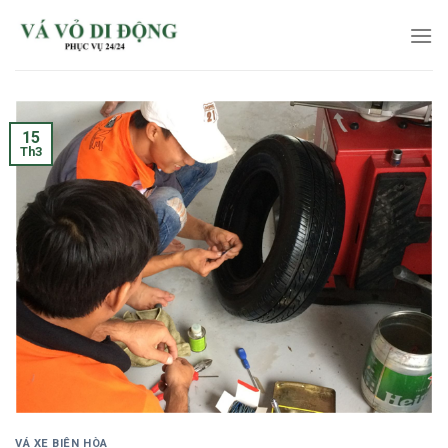
Skip
to
content
15
Th3
VÁ XE BIÊN HÒA