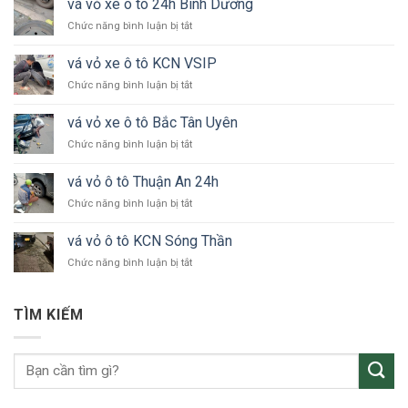
vá vỏ xe ô tô 24h Bình Dương
ở
Chức năng bình luận bị tắt
vá
vỏ
vá vỏ xe ô tô KCN VSIP
xe
ở
Chức năng bình luận bị tắt
ô
vá
tô
vỏ
24h
vá vỏ xe ô tô Bắc Tân Uyên
xe
Bình
ở
Chức năng bình luận bị tắt
ô
Dương
vá
tô
vỏ
KCN
vá vỏ ô tô Thuận An 24h
xe
VSIP
ở
Chức năng bình luận bị tắt
ô
vá
tô
vỏ
Bắc
vá vỏ ô tô KCN Sóng Thần
ô
Tân
ở
Chức năng bình luận bị tắt
tô
Uyên
vá
Thuận
vỏ
An
ô
24h
TÌM KIẾM
tô
KCN
Sóng
Thần