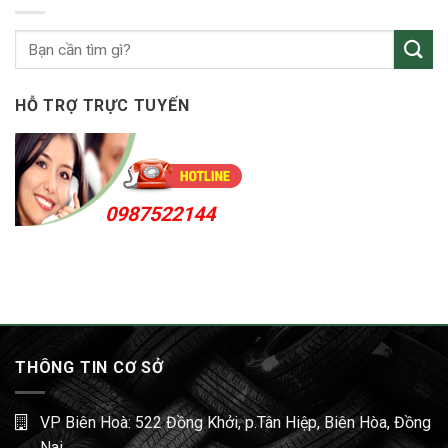
Bến
Cát
24h
HỖ TRỢ TRỰC TUYẾN
0987522144
THÔNG TIN CƠ SỞ
VP Biên Hoà: 522 Đồng Khởi, p.Tân Hiệp, Biên Hòa, Đồng
Nai