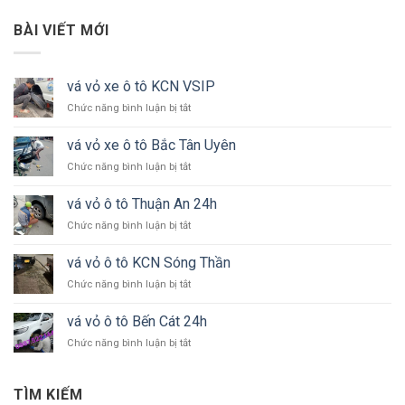
BÀI VIẾT MỚI
vá vỏ xe ô tô KCN VSIP
ở
Chức năng bình luận bị tắt
vá
vỏ
vá vỏ xe ô tô Bắc Tân Uyên
xe
ở
Chức năng bình luận bị tắt
ô
vá
tô
vỏ
KCN
vá vỏ ô tô Thuận An 24h
xe
VSIP
ở
Chức năng bình luận bị tắt
ô
vá
tô
vỏ
Bắc
vá vỏ ô tô KCN Sóng Thần
ô
Tân
ở
Chức năng bình luận bị tắt
tô
Uyên
vá
Thuận
vỏ
An
vá vỏ ô tô Bến Cát 24h
ô
24h
ở
Chức năng bình luận bị tắt
tô
vá
KCN
vỏ
Sóng
ô
Thần
TÌM KIẾM
tô