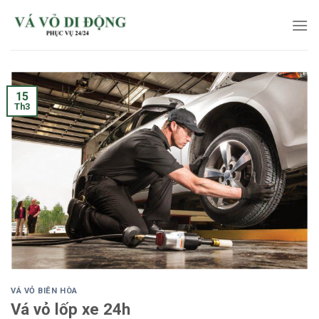
Skip
to
content
15
Th3
VÁ VỎ BIÊN HÒA
Vá vỏ lốp xe 24h