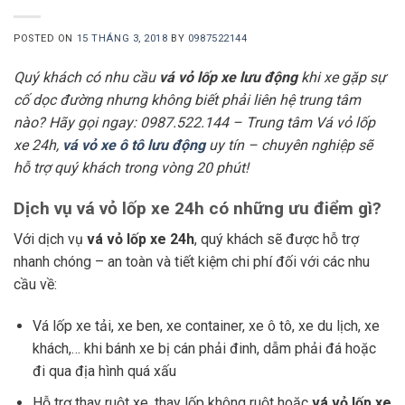
POSTED ON
15 THÁNG 3, 2018
BY
0987522144
Quý khách có nhu cầu
vá vỏ lốp xe lưu động
khi xe gặp sự
cố dọc đường nhưng không biết phải liên hệ trung tâm
nào? Hãy gọi ngay: 0987.522.144 – Trung tâm Vá vỏ lốp
xe 24h,
vá vỏ xe ô tô lưu động
uy tín – chuyên nghiệp sẽ
hỗ trợ quý khách trong vòng 20 phút!
Dịch vụ vá vỏ lốp xe 24h có những ưu điểm gì?
Với dịch vụ
vá vỏ lốp xe 24h
, quý khách sẽ được hỗ trợ
nhanh chóng – an toàn và tiết kiệm chi phí đối với các nhu
cầu về:
Vá lốp xe tải, xe ben, xe container, xe ô tô, xe du lịch, xe
khách,… khi bánh xe bị cán phải đinh, dẫm phải đá hoặc
đi qua địa hình quá xấu
Hỗ trợ thay ruột xe, thay lốp không ruột hoặc
vá vỏ lốp xe