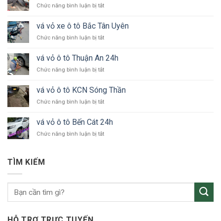
ở
Chức năng bình luận bị tắt
vá
vỏ
vá vỏ xe ô tô Bắc Tân Uyên
xe
ở
Chức năng bình luận bị tắt
ô
vá
tô
vỏ
KCN
vá vỏ ô tô Thuận An 24h
xe
VSIP
ở
Chức năng bình luận bị tắt
ô
vá
tô
vỏ
Bắc
vá vỏ ô tô KCN Sóng Thần
ô
Tân
ở
Chức năng bình luận bị tắt
tô
Uyên
vá
Thuận
vỏ
An
vá vỏ ô tô Bến Cát 24h
ô
24h
ở
Chức năng bình luận bị tắt
tô
vá
KCN
vỏ
Sóng
ô
Thần
TÌM KIẾM
tô
Bến
Cát
24h
HỖ TRỢ TRỰC TUYẾN