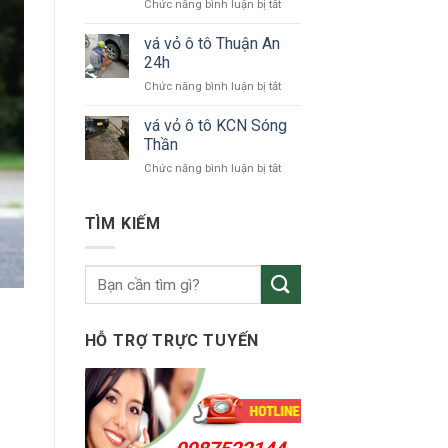
ở
Chức năng bình luận bị tắt
tô
vá
KCN
vỏ
vá vỏ ô tô Thuận An
VSIP
xe
24h
ô
ở
Chức năng bình luận bị tắt
tô
vá
Bắc
vỏ
vá vỏ ô tô KCN Sóng
Tân
ô
Uyên
Thần
tô
ở
Chức năng bình luận bị tắt
Thuận
vá
An
vỏ
24h
ô
TÌM KIẾM
tô
KCN
Sóng
Thần
HỖ TRỢ TRỰC TUYẾN