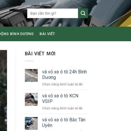
ĐỘNG BÌNH DƯƠNG
BÀI VIẾT
BÀI VIẾT MỚI
vá vỏ xe ô tô 24h Bình
Dương
ở
Chức năng bình luận bị tắt
vá
vỏ
vá vỏ xe ô tô KCN
xe
VSIP
ô
ở
Chức năng bình luận bị tắt
tô
vá
24h
vỏ
vá vỏ xe ô tô Bắc Tân
Bình
xe
Dương
Uyên
ô