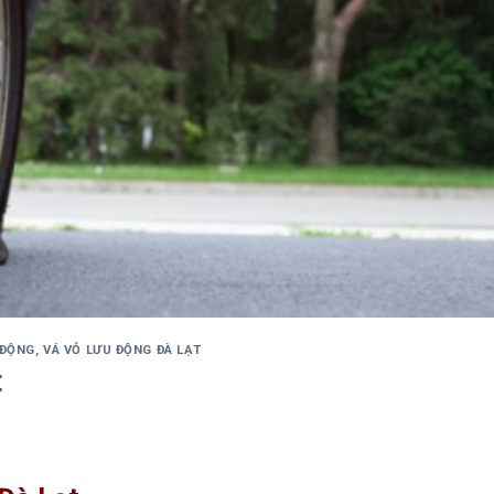
 ĐỘNG
,
VÁ VỎ LƯU ĐỘNG ĐÀ LẠT
t