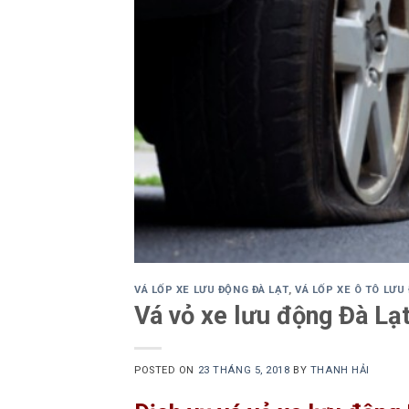
VÁ LỐP XE LƯU ĐỘNG ĐÀ LẠT
,
VÁ LỐP XE Ô TÔ LƯU
Vá vỏ xe lưu động Đà Lạ
POSTED ON
23 THÁNG 5, 2018
BY
THANH HẢI