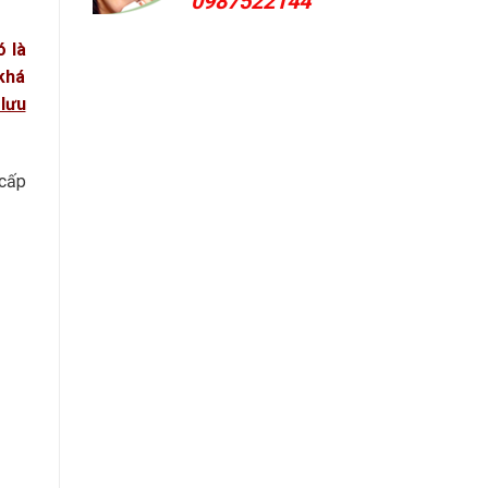
0987522144
ó là
 khá
lưu
 cấp