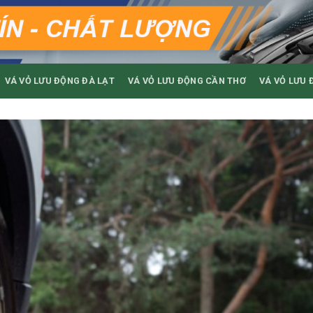
VÁ VỎ LƯU ĐỘNG ĐÀ LẠT
VÁ VỎ LƯU ĐỘNG CẦN THƠ
VÁ VỎ LƯU 