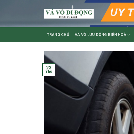
Skip
to
content
TRANG CHỦ
VÁ VỎ LƯU ĐỘNG BIÊN HOÀ
23
Th5