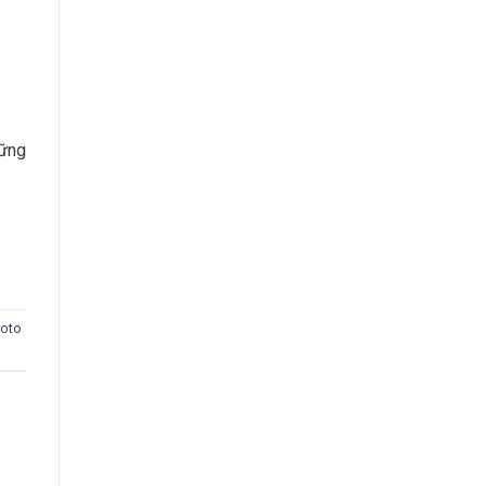
hững
 oto