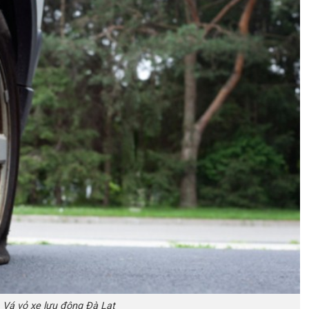
Vá vỏ xe lưu động Đà Lạt