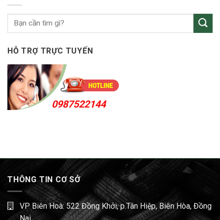
KCN
Sóng
Thần
HỖ TRỢ TRỰC TUYẾN
0987522144
THÔNG TIN CƠ SỞ
VP Biên Hoà: 522 Đồng Khởi, p.Tân Hiệp, Biên Hòa, Đồng
Nai