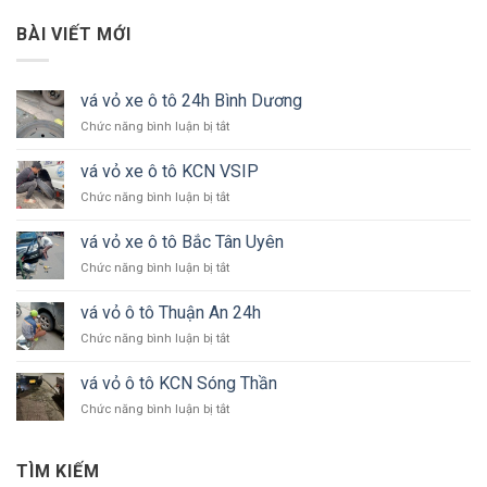
BÀI VIẾT MỚI
vá vỏ xe ô tô 24h Bình Dương
ở
Chức năng bình luận bị tắt
vá
vỏ
vá vỏ xe ô tô KCN VSIP
xe
ở
Chức năng bình luận bị tắt
ô
vá
tô
vỏ
24h
vá vỏ xe ô tô Bắc Tân Uyên
xe
Bình
ở
Chức năng bình luận bị tắt
ô
Dương
vá
tô
vỏ
KCN
vá vỏ ô tô Thuận An 24h
xe
VSIP
ở
Chức năng bình luận bị tắt
ô
vá
tô
vỏ
Bắc
vá vỏ ô tô KCN Sóng Thần
ô
Tân
ở
Chức năng bình luận bị tắt
tô
Uyên
vá
Thuận
vỏ
An
ô
24h
TÌM KIẾM
tô