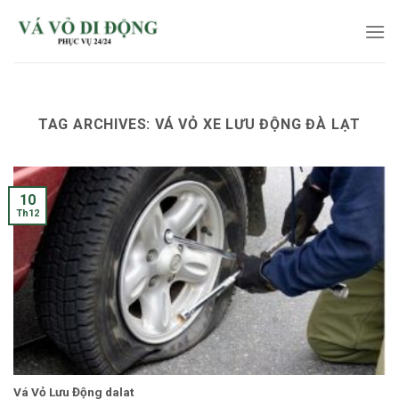
Skip
to
content
TAG ARCHIVES:
VÁ VỎ XE LƯU ĐỘNG ĐÀ LẠT
10
Th12
Vá Vỏ Lưu Động dalat