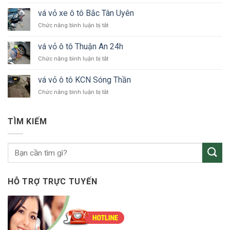
vá
tô
vỏ
24h
vá vỏ xe ô tô Bắc Tân Uyên
xe
Bình
ở
Chức năng bình luận bị tắt
ô
Dương
vá
tô
vỏ
KCN
vá vỏ ô tô Thuận An 24h
xe
VSIP
ở
Chức năng bình luận bị tắt
ô
vá
tô
vỏ
Bắc
vá vỏ ô tô KCN Sóng Thần
ô
Tân
ở
Chức năng bình luận bị tắt
tô
Uyên
vá
Thuận
vỏ
An
ô
24h
TÌM KIẾM
tô
KCN
Sóng
Thần
HỖ TRỢ TRỰC TUYẾN