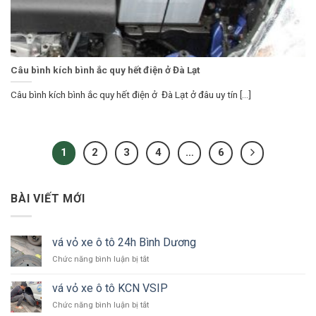
Câu bình kích bình ắc quy hết điện ở Đà Lạt
Câu bình kích bình ắc quy hết điện ở Đà Lạt ở đâu uy tín [...]
1
2
3
4
…
6
BÀI VIẾT MỚI
vá vỏ xe ô tô 24h Bình Dương
ở
Chức năng bình luận bị tắt
vá
vỏ
vá vỏ xe ô tô KCN VSIP
xe
ở
Chức năng bình luận bị tắt
ô