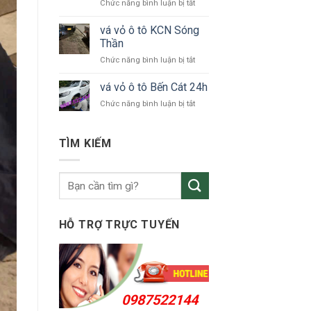
ở
Chức năng bình luận bị tắt
tô
vá
Bắc
vỏ
vá vỏ ô tô KCN Sóng
Tân
ô
Uyên
Thần
tô
ở
Chức năng bình luận bị tắt
Thuận
vá
An
vỏ
vá vỏ ô tô Bến Cát 24h
24h
ô
ở
Chức năng bình luận bị tắt
tô
vá
KCN
vỏ
Sóng
ô
TÌM KIẾM
Thần
tô
Bến
Cát
24h
HỖ TRỢ TRỰC TUYẾN
0987522144