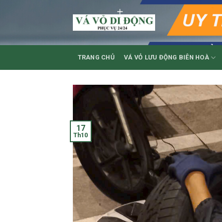
Skip
to
content
TRANG CHỦ
VÁ VỎ LƯU ĐỘNG BIÊN HOÀ
17
Th10