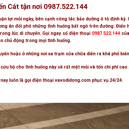
Bến Cát tận nơi 0987.522.144
uận lợi mỗi ngày, bên cạnh công tác bảo dưỡng ô tô định kỳ.
ng án đối phó những tình huống bất ngờ trên đường. Điển h
 trong lúc di chuyển. Gọi ngay số điện thoại
0987.522.144
của
ạn chủ động trong mọi tình huống.
huyển hoặc ở những nơi xa trạm sửa chữa diễn ra khá phổ biến
ứu hộ cho tình huống này sẽ rất mệt mỏi và tốn chi phí cao.
nay luôn là gọi điện thoại
vavodidong.com
phục vụ 24/24.