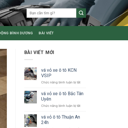
ĐỘNG BÌNH DƯƠNG
BÀI VIẾT
BÀI VIẾT MỚI
vá vỏ xe ô tô KCN
VSIP
ở
Chức năng bình luận bị tắt
vá
vỏ
vá vỏ xe ô tô Bắc Tân
xe
Uyên
ô
ở
Chức năng bình luận bị tắt
tô
vá
KCN
vỏ
vá vỏ ô tô Thuận An
VSIP
xe
24h
ô