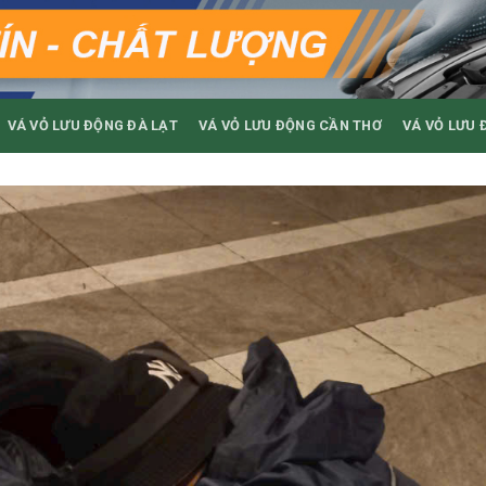
VÁ VỎ LƯU ĐỘNG ĐÀ LẠT
VÁ VỎ LƯU ĐỘNG CẦN THƠ
VÁ VỎ LƯU 