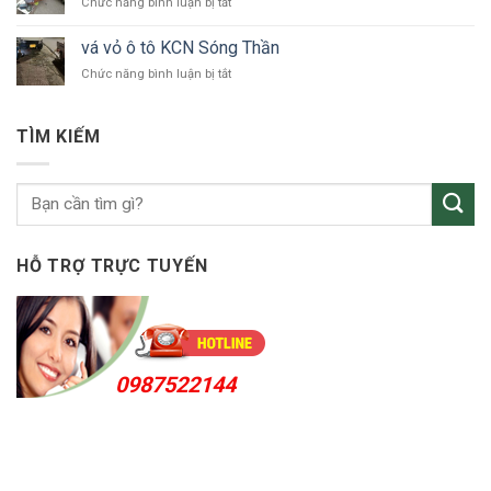
ở
Chức năng bình luận bị tắt
ô
vá
tô
vỏ
Bắc
vá vỏ ô tô KCN Sóng Thần
ô
Tân
ở
Chức năng bình luận bị tắt
tô
Uyên
vá
Thuận
vỏ
An
ô
24h
TÌM KIẾM
tô
KCN
Sóng
Thần
HỖ TRỢ TRỰC TUYẾN
0987522144