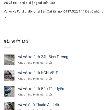
Vá vỏ xe Ford di động tại Bến Cát
Vá vỏ xe Ford di động tại Bến Cát tận nơi 0987.522.144 Để có những
[...]
BÀI VIẾT MỚI
vá vỏ xe ô tô 24h Bình Dương
ở
Chức năng bình luận bị tắt
vá
vỏ
vá vỏ xe ô tô KCN VSIP
xe
ở
Chức năng bình luận bị tắt
ô
vá
tô
vỏ
24h
vá vỏ xe ô tô Bắc Tân Uyên
xe
Bình
ở
Chức năng bình luận bị tắt
ô
Dương
vá
tô
vỏ
KCN
vá vỏ ô tô Thuận An 24h
xe
VSIP