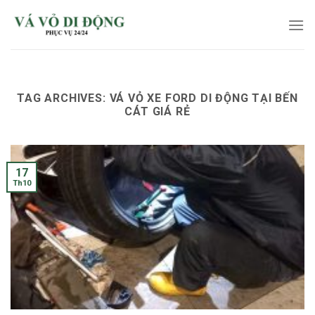
Skip
to
content
TAG ARCHIVES:
VÁ VỎ XE FORD DI ĐỘNG TẠI BẾN
CÁT GIÁ RẺ
17
Th10