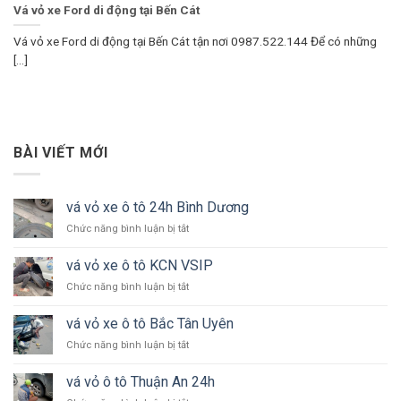
Vá vỏ xe Ford di động tại Bến Cát
Vá vỏ xe Ford di động tại Bến Cát tận nơi 0987.522.144 Để có những
[...]
BÀI VIẾT MỚI
vá vỏ xe ô tô 24h Bình Dương
ở
Chức năng bình luận bị tắt
vá
vỏ
vá vỏ xe ô tô KCN VSIP
xe
ở
Chức năng bình luận bị tắt
ô
vá
tô
vỏ
24h
vá vỏ xe ô tô Bắc Tân Uyên
xe
Bình
ở
Chức năng bình luận bị tắt
ô
Dương
vá
tô
vỏ
KCN
vá vỏ ô tô Thuận An 24h
xe
VSIP