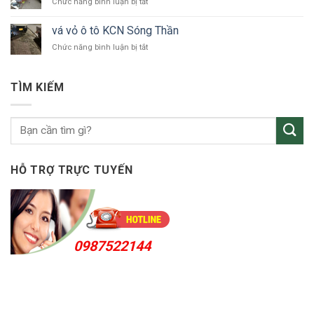
ở
Chức năng bình luận bị tắt
ô
vá
tô
vỏ
Bắc
vá vỏ ô tô KCN Sóng Thần
ô
Tân
ở
Chức năng bình luận bị tắt
tô
Uyên
vá
Thuận
vỏ
An
ô
24h
TÌM KIẾM
tô
KCN
Sóng
Thần
HỖ TRỢ TRỰC TUYẾN
0987522144