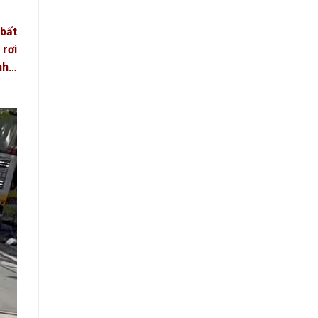
 bất
rơi
ình…