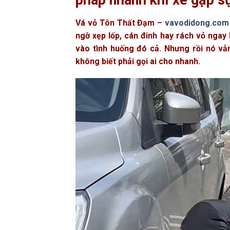
pháp nhanh khi xe gặp s
Vá vỏ Tôn Thất Đạm –
vavodidong.com
ngờ xẹp lốp, cán đinh hay rách vỏ ngay
vào tình huống đó cả. Nhưng rồi nó vẫn
không biết phải gọi ai cho nhanh.