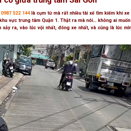
ự cố giữa trung tâm Sài Gòn
0987 522 144
là cụm từ mà rất nhiều tài xế tìm kiếm khi xe
 khu vực trung tâm Quận 1. Thật ra mà nói… không ai muốn 
 xảy ra, vào lúc vội nhất, đông xe nhất, và cũng là lúc m