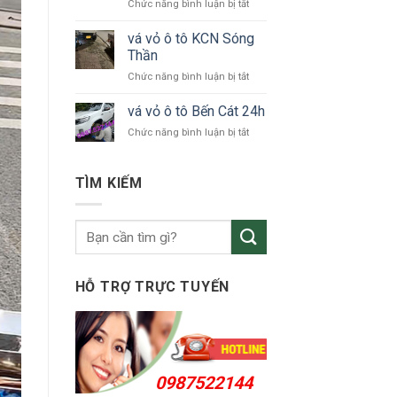
ở
Chức năng bình luận bị tắt
tô
vá
Bắc
vỏ
vá vỏ ô tô KCN Sóng
Tân
ô
Uyên
Thần
tô
ở
Chức năng bình luận bị tắt
Thuận
vá
An
vỏ
vá vỏ ô tô Bến Cát 24h
24h
ô
ở
Chức năng bình luận bị tắt
tô
vá
KCN
vỏ
Sóng
ô
TÌM KIẾM
Thần
tô
Bến
Cát
24h
HỖ TRỢ TRỰC TUYẾN
0987522144