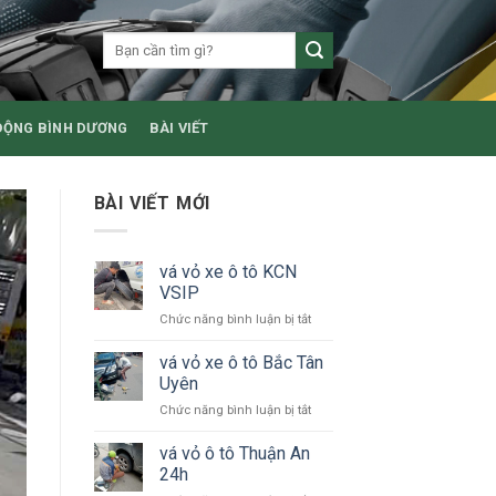
ĐỘNG BÌNH DƯƠNG
BÀI VIẾT
BÀI VIẾT MỚI
vá vỏ xe ô tô KCN
VSIP
ở
Chức năng bình luận bị tắt
vá
vỏ
vá vỏ xe ô tô Bắc Tân
xe
Uyên
ô
ở
Chức năng bình luận bị tắt
tô
vá
KCN
vỏ
vá vỏ ô tô Thuận An
VSIP
xe
24h
ô