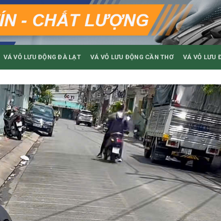
VÁ VỎ LƯU ĐỘNG ĐÀ LẠT
VÁ VỎ LƯU ĐỘNG CẦN THƠ
VÁ VỎ LƯU 