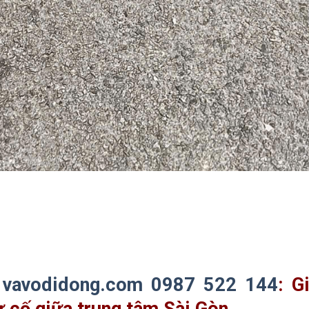
–
vavodidong.com
0987 522 144
: G