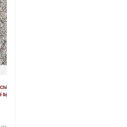
 Chỉ
ể bị