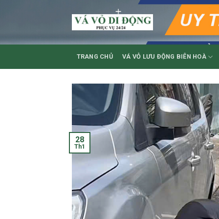
Skip
to
content
TRANG CHỦ
VÁ VỎ LƯU ĐỘNG BIÊN HOÀ
28
Th1