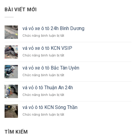
BÀI VIẾT MỚI
vá vỏ xe ô tô 24h Bình Dương
ở
Chức năng bình luận bị tắt
vá
vỏ
vá vỏ xe ô tô KCN VSIP
xe
ở
Chức năng bình luận bị tắt
ô
vá
tô
vỏ
24h
vá vỏ xe ô tô Bắc Tân Uyên
xe
Bình
ở
Chức năng bình luận bị tắt
ô
Dương
vá
tô
vỏ
KCN
vá vỏ ô tô Thuận An 24h
xe
VSIP
ở
Chức năng bình luận bị tắt
ô
vá
tô
vỏ
Bắc
vá vỏ ô tô KCN Sóng Thần
ô
Tân
ở
Chức năng bình luận bị tắt
tô
Uyên
vá
Thuận
vỏ
An
ô
24h
TÌM KIẾM
tô