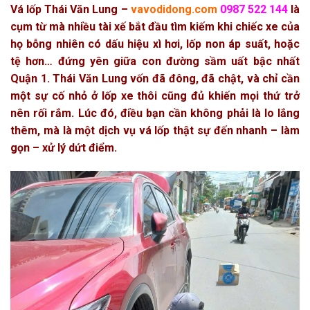
Vá lốp Thái Văn Lung –
vavodidong.com
0987 522 144
là
cụm từ mà nhiều tài xế bắt đầu tìm kiếm khi chiếc xe của
họ bỗng nhiên có dấu hiệu xì hơi, lốp non áp suất, hoặc
tệ hơn… đứng yên giữa con đường sầm uất bậc nhất
Quận 1. Thái Văn Lung vốn đã đông, đã chật, và chỉ cần
một sự cố nhỏ ở lốp xe thôi cũng đủ khiến mọi thứ trở
nên rối rắm. Lúc đó, điều bạn cần không phải là lo lắng
thêm, mà là một dịch vụ vá lốp thật sự đến nhanh – làm
gọn – xử lý dứt điểm.