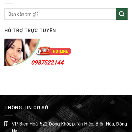
KCN
Sóng
Thần
HỖ TRỢ TRỰC TUYẾN
0987522144
THÔNG TIN CƠ SỞ
VP Biên Hoà: 522 Đồng Khởi, p.Tân Hiệp, Biên Hòa, Đồng
Nai