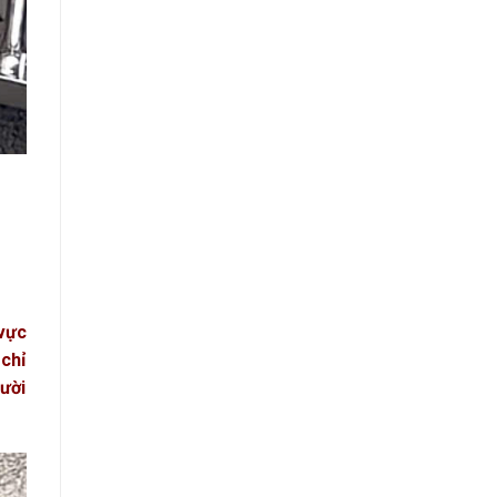
vực
 chỉ
gười