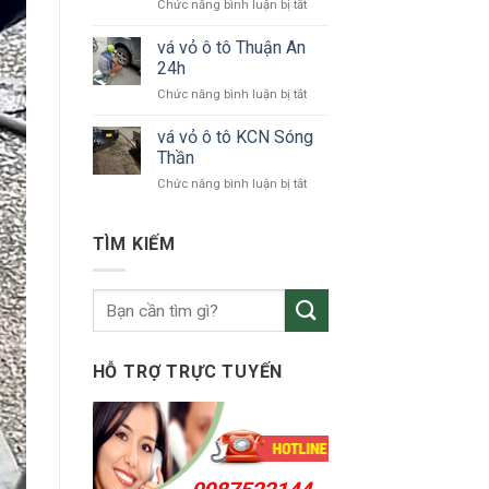
ở
Chức năng bình luận bị tắt
tô
vá
KCN
vỏ
vá vỏ ô tô Thuận An
VSIP
xe
24h
ô
ở
Chức năng bình luận bị tắt
tô
vá
Bắc
vỏ
vá vỏ ô tô KCN Sóng
Tân
ô
Uyên
Thần
tô
ở
Chức năng bình luận bị tắt
Thuận
vá
An
vỏ
24h
ô
TÌM KIẾM
tô
KCN
Sóng
Thần
HỖ TRỢ TRỰC TUYẾN