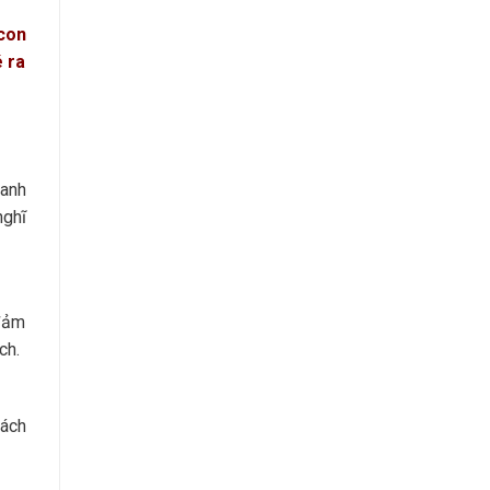
 con
é ra
anh
nghĩ
 đảm
ch.
hách