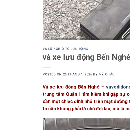
VÁ LỐP XE Ô TÔ LƯU ĐỘNG
vá xe lưu động Bến Ngh
POSTED ON
26 THÁNG 1, 2026
BY
MỸ CHÂU
Vá xe lưu động Bến Nghé –
vavodidon
trung tâm Quận 1 tìm kiếm khi gặp sự cố
cần một chiếc đinh nhỏ trên mặt đường th
ta cần không phải là chờ đợi lâu, mà là 