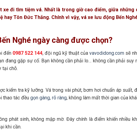
t xe đi tìm tiệm vá. Nhất là trong giờ cao điểm, giữa những
ệ hay Tôn Đức Thắng. Chính vì vậy, vá xe lưu động Bến Ngh
i Bến Nghé ngày càng được chọn?
ọi đến
0987 522 144
, đội ngũ kỹ thuật của
vavodidong.com
sẽ nh
 bạn đang gặp sự cố. Bạn không cần phải lo… không cần phải suy 
 tại chỗ.
ược kiểm tra kỹ lưỡng. Vá trong vài phút, bơm hơi chuẩn áp suất,
ọi thao tác đều
gọn gàng, rõ ràng
, không làm mất thời gian của khá
hông phát sinh, không mập mờ. Đây chính là điểm khiến nhiều k
ại khi cần.