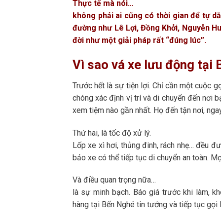
Thực tế mà nói…
không phải ai cũng có thời gian để tự dắ
đường như Lê Lợi, Đồng Khởi, Nguyễn Hu
đời như một giải pháp rất “đúng lúc”.
Vì sao vá xe lưu động tạ
Trước hết là sự tiện lợi. Chỉ cần một cuộc g
chóng xác định vị trí và di chuyển đến nơi
xem tiệm nào gần nhất. Họ đến tận nơi, ngay
Thứ hai, là tốc độ xử lý.
Lốp xe xì hơi, thủng đinh, rách nhẹ… đều đ
bảo xe có thể tiếp tục di chuyển an toàn. M
Và điều quan trọng nữa…
là sự minh bạch. Báo giá trước khi làm, k
hàng tại Bến Nghé tin tưởng và tiếp tục gọi l