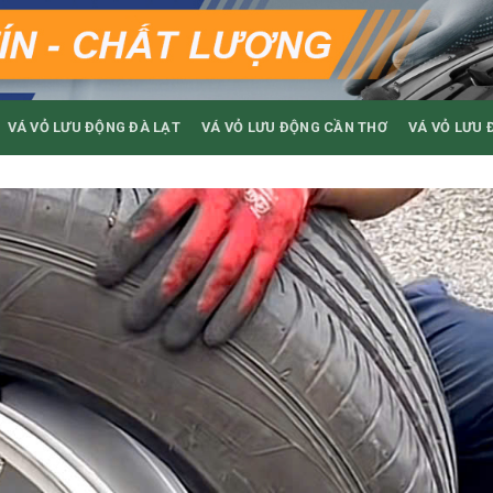
VÁ VỎ LƯU ĐỘNG ĐÀ LẠT
VÁ VỎ LƯU ĐỘNG CẦN THƠ
VÁ VỎ LƯU 