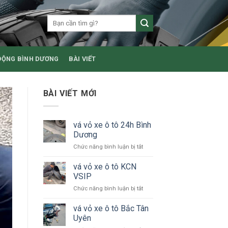
ĐỘNG BÌNH DƯƠNG
BÀI VIẾT
BÀI VIẾT MỚI
vá vỏ xe ô tô 24h Bình
Dương
ở
Chức năng bình luận bị tắt
vá
vỏ
vá vỏ xe ô tô KCN
xe
VSIP
ô
ở
Chức năng bình luận bị tắt
tô
vá
24h
vỏ
vá vỏ xe ô tô Bắc Tân
Bình
xe
Dương
Uyên
ô