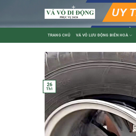
Skip
to
content
TRANG CHỦ
VÁ VỎ LƯU ĐỘNG BIÊN HOÀ
26
Th1