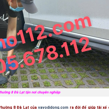
Phường 8 Đà Lạt tận nơi chuyên nghiệp
i Phường 8 Đà Lạt của
vavodidong.com
ra đời để giúp tài xế 