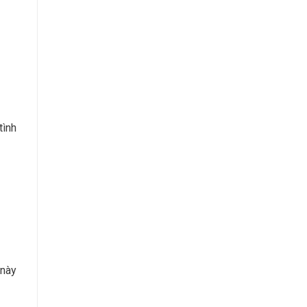
tình
 này