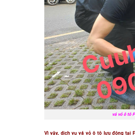
vá vỏ ô tô 
Vì vậy, dịch vụ vá vỏ ô tô lưu động tạ