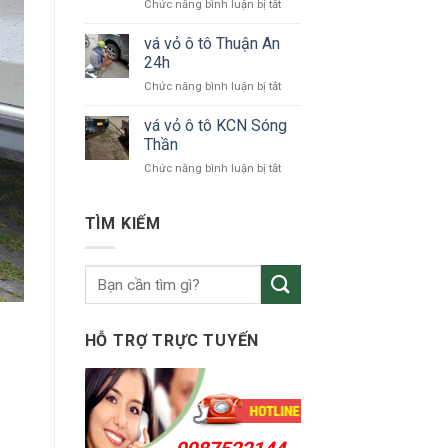
ở
Chức năng bình luận bị tắt
tô
vá
KCN
vỏ
vá vỏ ô tô Thuận An
VSIP
xe
24h
ô
ở
Chức năng bình luận bị tắt
tô
vá
Bắc
vỏ
vá vỏ ô tô KCN Sóng
Tân
ô
Uyên
Thần
tô
ở
Chức năng bình luận bị tắt
Thuận
vá
An
vỏ
24h
ô
TÌM KIẾM
tô
KCN
Sóng
Thần
HỖ TRỢ TRỰC TUYẾN