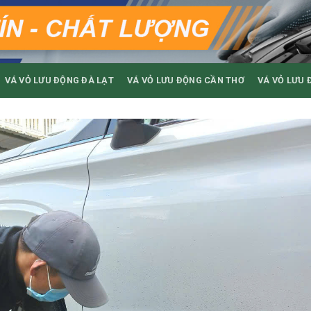
VÁ VỎ LƯU ĐỘNG ĐÀ LẠT
VÁ VỎ LƯU ĐỘNG CẦN THƠ
VÁ VỎ LƯU 