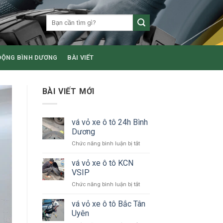
ĐỘNG BÌNH DƯƠNG
BÀI VIẾT
BÀI VIẾT MỚI
vá vỏ xe ô tô 24h Bình
Dương
ở
Chức năng bình luận bị tắt
vá
vỏ
vá vỏ xe ô tô KCN
xe
VSIP
ô
ở
Chức năng bình luận bị tắt
tô
vá
24h
vỏ
vá vỏ xe ô tô Bắc Tân
Bình
xe
Dương
Uyên
ô