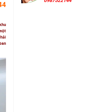
0987522144
44
 khu
một
hải
 ban