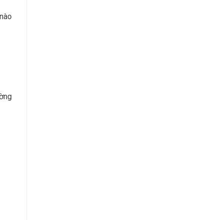
 nào
ường