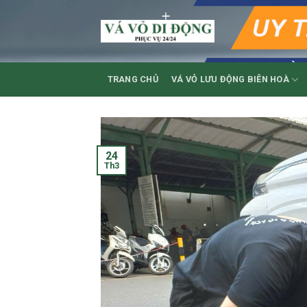
Skip
to
content
TRANG CHỦ
VÁ VỎ LƯU ĐỘNG BIÊN HOÀ
24
Th3