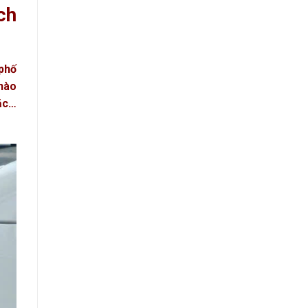
ch
 phố
 nào
oặc…