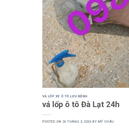
VÁ LỐP XE Ô TÔ LƯU ĐỘNG
vá lốp ô tô Đà Lạt 24h
POSTED ON
26 THÁNG 3, 2026
BY
MỸ CHÂU