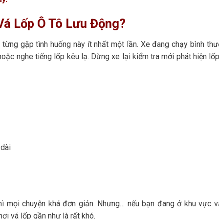
Vá Lốp Ô Tô Lưu Động?
ng từng gặp tình huống này ít nhất một lần. Xe đang chạy bình th
hoặc nghe tiếng lốp kêu lạ. Dừng xe lại kiểm tra mới phát hiện lố
dài
thì mọi chuyện khá đơn giản. Nhưng… nếu bạn đang ở khu vực 
nơi vá lốp gần như là rất khó.