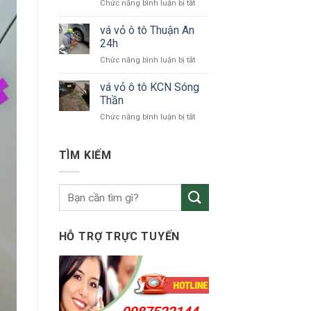
ở
Chức năng bình luận bị tắt
tô
vá
KCN
vỏ
vá vỏ ô tô Thuận An
VSIP
xe
24h
ô
ở
Chức năng bình luận bị tắt
tô
vá
Bắc
vỏ
vá vỏ ô tô KCN Sóng
Tân
ô
Uyên
Thần
tô
ở
Chức năng bình luận bị tắt
Thuận
vá
An
vỏ
24h
ô
TÌM KIẾM
tô
KCN
Sóng
Thần
HỖ TRỢ TRỰC TUYẾN