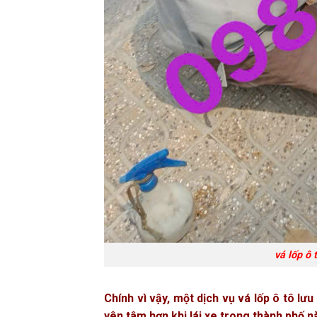
vá lốp ô 
Chính vì vậy, một dịch vụ vá lốp ô tô lư
yên tâm hơn khi lái xe trong thành phố n