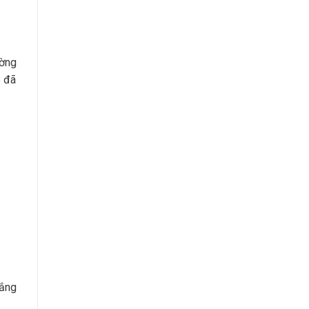
ường
p đã
vắng