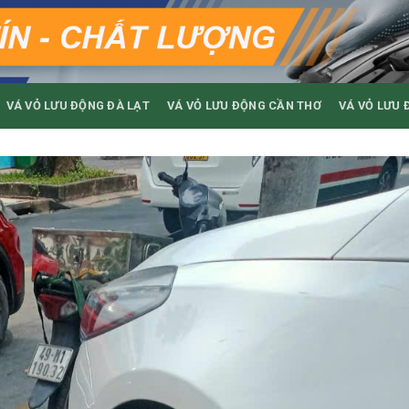
VÁ VỎ LƯU ĐỘNG ĐÀ LẠT
VÁ VỎ LƯU ĐỘNG CẦN THƠ
VÁ VỎ LƯU 