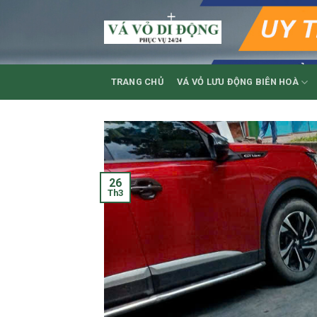
Skip
to
content
TRANG CHỦ
VÁ VỎ LƯU ĐỘNG BIÊN HOÀ
26
Th3