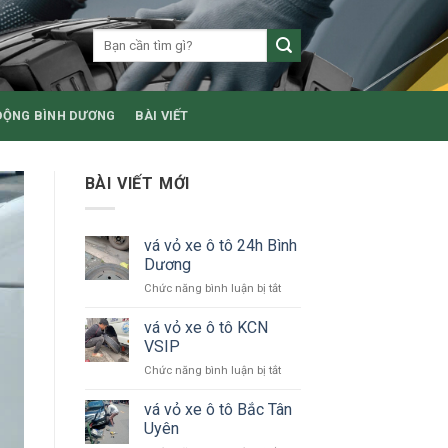
ĐỘNG BÌNH DƯƠNG
BÀI VIẾT
BÀI VIẾT MỚI
vá vỏ xe ô tô 24h Bình
Dương
ở
Chức năng bình luận bị tắt
vá
vỏ
vá vỏ xe ô tô KCN
xe
VSIP
ô
ở
Chức năng bình luận bị tắt
tô
vá
24h
vỏ
vá vỏ xe ô tô Bắc Tân
Bình
xe
Dương
Uyên
ô