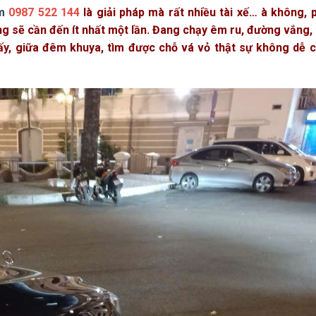
m
0987 522 144
là giải pháp mà rất nhiều tài xế… à không, 
ng sẽ cần đến ít nhất một lần. Đang chạy êm ru, đường vắng,
hấy, giữa đêm khuya, tìm được chỗ vá vỏ thật sự không dễ 