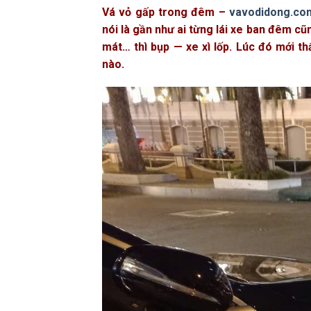
Vá vỏ gấp trong đêm –
vavodidong.co
nói là gần như ai từng lái xe ban đêm cũ
mát… thì bụp — xe xì lốp. Lúc đó mới t
nào.