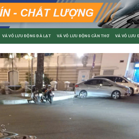
VÁ VỎ LƯU ĐỘNG ĐÀ LẠT
VÁ VỎ LƯU ĐỘNG CẦN THƠ
VÁ VỎ LƯU 