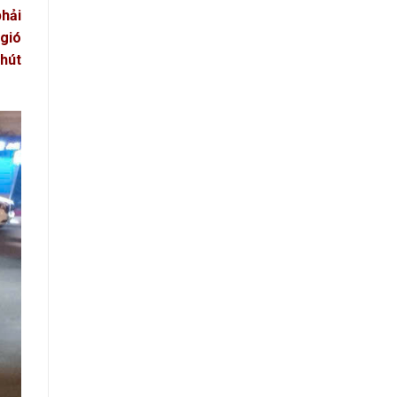
phải
 gió
chút