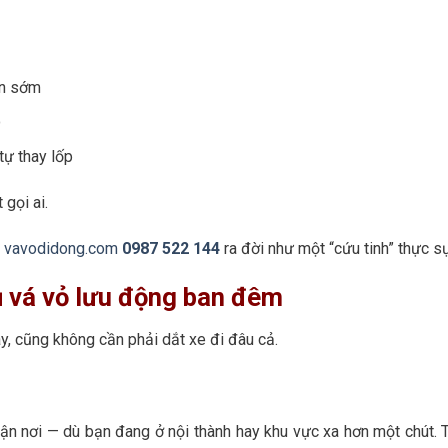
ện sớm
o
tự thay lốp
gọi ai.
–
vavodidong.com
0987 522 144
ra đời như một “cứu tinh” thực s
vụ vá vỏ lưu động ban đêm
, cũng không cần phải dắt xe đi đâu cả.
tận nơi — dù bạn đang ở nội thành hay khu vực xa hơn một chút. 