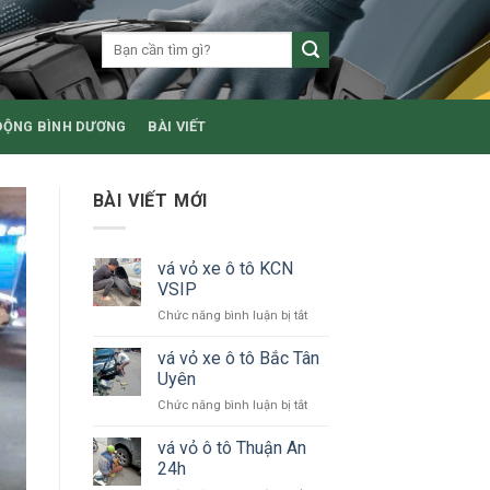
ĐỘNG BÌNH DƯƠNG
BÀI VIẾT
BÀI VIẾT MỚI
vá vỏ xe ô tô KCN
VSIP
ở
Chức năng bình luận bị tắt
vá
vỏ
vá vỏ xe ô tô Bắc Tân
xe
Uyên
ô
ở
Chức năng bình luận bị tắt
tô
vá
KCN
vỏ
vá vỏ ô tô Thuận An
VSIP
xe
24h
ô