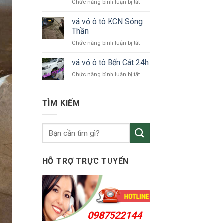
ở
Chức năng bình luận bị tắt
tô
vá
Bắc
vỏ
vá vỏ ô tô KCN Sóng
Tân
ô
Uyên
Thần
tô
ở
Chức năng bình luận bị tắt
Thuận
vá
An
vỏ
vá vỏ ô tô Bến Cát 24h
24h
ô
ở
Chức năng bình luận bị tắt
tô
vá
KCN
vỏ
Sóng
ô
TÌM KIẾM
Thần
tô
Bến
Cát
24h
HỖ TRỢ TRỰC TUYẾN
0987522144