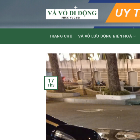
Skip
to
content
TRANG CHỦ
VÁ VỎ LƯU ĐỘNG BIÊN HOÀ
17
Th3