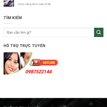
ô
24h
ở
Chức năng bình luận bị tắt
tô
vá
KCN
vỏ
Sóng
ô
Thần
TÌM KIẾM
tô
Bến
Cát
24h
HỖ TRỢ TRỰC TUYẾN
0987522144