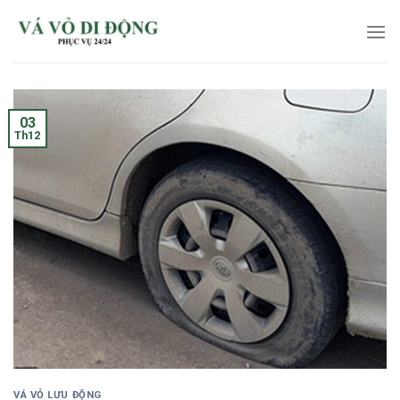
Skip
to
content
03
Th12
VÁ VỎ LƯU ĐỘNG