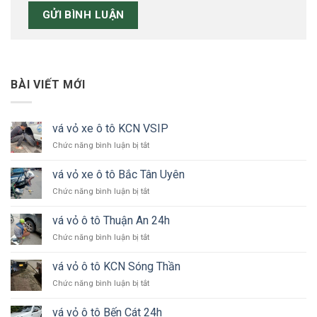
BÀI VIẾT MỚI
vá vỏ xe ô tô KCN VSIP
ở
Chức năng bình luận bị tắt
vá
vỏ
vá vỏ xe ô tô Bắc Tân Uyên
xe
ở
Chức năng bình luận bị tắt
ô
vá
tô
vỏ
KCN
vá vỏ ô tô Thuận An 24h
xe
VSIP
ở
Chức năng bình luận bị tắt
ô
vá
tô
vỏ
Bắc
vá vỏ ô tô KCN Sóng Thần
ô
Tân
ở
Chức năng bình luận bị tắt
tô
Uyên
vá
Thuận
vỏ
An
vá vỏ ô tô Bến Cát 24h