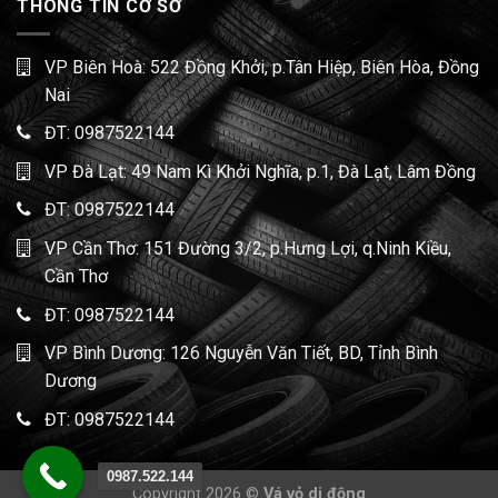
THÔNG TIN CƠ SỞ
VP Biên Hoà: 522 Đồng Khởi, p.Tân Hiệp, Biên Hòa, Đồng
Nai
ĐT:
0987522144
VP Đà Lạt: 49 Nam Kì Khởi Nghĩa, p.1, Đà Lạt, Lâm Đồng
ĐT:
0987522144
VP Cần Thơ: 151 Đường 3/2, p.Hưng Lợi, q.Ninh Kiều,
Cần Thơ
ĐT:
0987522144
VP Bình Dương: 126 Nguyễn Văn Tiết, BD, Tỉnh Bình
Dương
ĐT:
0987522144
0987.522.144
Copyright 2026 ©
Vá vỏ di động