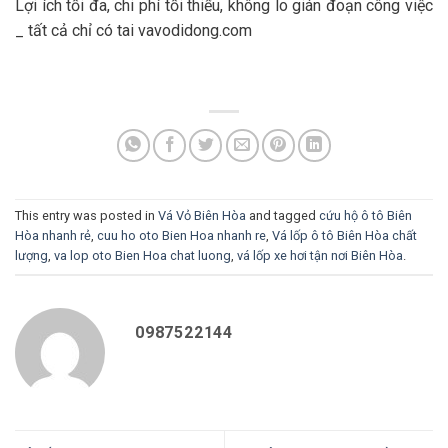
Lợi ích tối đa, chi phí tối thiểu, không lo gián đoạn công việc
_ tất cả chỉ có tai vavodidong.com
This entry was posted in
Vá Vỏ Biên Hòa
and tagged
cứu hộ ô tô Biên
Hòa nhanh rẻ
,
cuu ho oto Bien Hoa nhanh re
,
Vá lốp ô tô Biên Hòa chất
lượng
,
va lop oto Bien Hoa chat luong
,
vá lốp xe hơi tận nơi Biên Hòa
.
0987522144