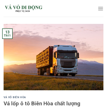
Skip
to
content
13
Th11
VÁ VỎ BIÊN HÒA
Vá lốp ô tô Biên Hòa chất lượng