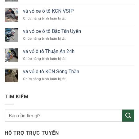
vá
vỏ
vá vỏ xe ô tô KCN VSIP
xe
ở
Chức năng bình luận bị tắt
ô
vá
tô
vỏ
24h
vá vỏ xe ô tô Bắc Tân Uyên
xe
Bình
ở
Chức năng bình luận bị tắt
ô
Dương
vá
tô
vỏ
KCN
vá vỏ ô tô Thuận An 24h
xe
VSIP
ở
Chức năng bình luận bị tắt
ô
vá
tô
vỏ
Bắc
vá vỏ ô tô KCN Sóng Thần
ô
Tân
ở
Chức năng bình luận bị tắt
tô
Uyên
vá
Thuận
vỏ
An
ô
24h
TÌM KIẾM
tô
KCN
Sóng
Thần
HỖ TRỢ TRỰC TUYẾN