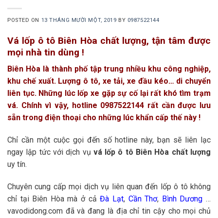
POSTED ON
13 THÁNG MƯỜI MỘT, 2019
BY
0987522144
Vá lốp ô tô Biên Hòa chất lượng, tận tâm được
mọi nhà tin dùng !
Biên Hòa là thành phố tập trung nhiều khu công nghiệp,
khu chế xuất. Lượng ô tô, xe tải, xe đầu kéo… di chuyển
liên tục. Những lúc lốp xe gặp sự cố lại rất khó tìm trạm
vá. Chính vì vậy, hotline 0987522144 rất cần được lưu
sẵn trong điện thoại cho những lúc khẩn cấp thế này !
Chỉ cần một cuộc gọi đến số hotline này, bạn sẽ liên lạc
ngay lập tức với dịch vụ
vá lốp ô tô Biên Hòa chất lượng
uy tín.
Chuyên cung cấp mọi dịch vụ liên quan đến lốp ô tô không
chỉ tại Biên Hòa mà ở cả
Đà Lạt
,
Cần Thơ
,
Bình Dương
…
vavodidong.com đã và đang là địa chỉ tin cậy cho mọi chủ