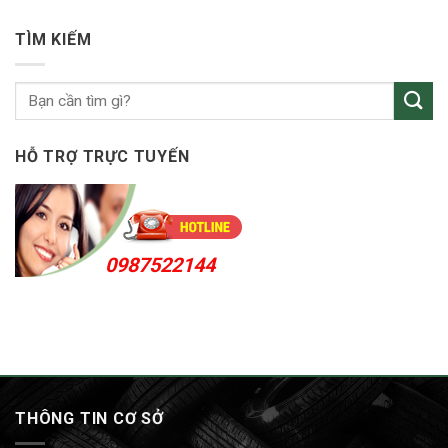
Thuận
vỏ
An
ô
24h
TÌM KIẾM
tô
KCN
Sóng
Thần
HỖ TRỢ TRỰC TUYẾN
0987522144
THÔNG TIN CƠ SỞ