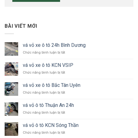
BÀI VIẾT MỚI
vá vỏ xe ô tô 24h Bình Dương
ở
Chức năng bình luận bị tắt
vá
vỏ
vá vỏ xe ô tô KCN VSIP
xe
ở
Chức năng bình luận bị tắt
ô
vá
tô
vỏ
24h
vá vỏ xe ô tô Bắc Tân Uyên
xe
Bình
ở
Chức năng bình luận bị tắt
ô
Dương
vá
tô
vỏ
KCN
vá vỏ ô tô Thuận An 24h
xe
VSIP
ở
Chức năng bình luận bị tắt
ô
vá
tô
vỏ
Bắc
vá vỏ ô tô KCN Sóng Thần
ô
Tân
ở
Chức năng bình luận bị tắt
tô
Uyên
vá