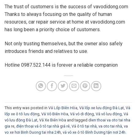
The trust of customers is the success of vavodidong.com
Thanks to always focusing on the quality of human
resources, car repair service at home at vavodidong.com
has long been a priority choice of customers.
Not only trusting themselves, but the owner also safely
introduces friends and relatives to use.
Hotline 0987.522.144 is forever a reliable companion
This entry was posted in
Vá Lốp Biên Hòa
,
Vá lốp xe lưu động Đà Lạt
,
Vá
lốp xe ô tô lưu động
,
Vá Vỏ Biên Hòa
,
Vá vỏ di động
,
Vá vỏ lưu động
,
Vá
vỏ lưu động Đà Lạt
,
Vá Xe Biên Hòa
and tagged
dien thoai va oto tai nha
gia re
,
điện thoại vá ô tô tại nhà giá rẻ
,
Vá ô tô tại nhà
,
va oto tai nhà
,
va
vo xe hơi Binh Duong tai nha 24h
,
vá vỏ xe ô tô Bình Dương tận nơi 24h
.