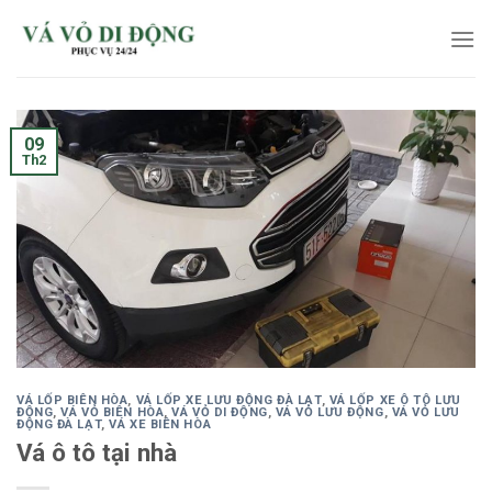
Skip
to
content
09
Th2
VÁ LỐP BIÊN HÒA
,
VÁ LỐP XE LƯU ĐỘNG ĐÀ LẠT
,
VÁ LỐP XE Ô TÔ LƯU
ĐỘNG
,
VÁ VỎ BIÊN HÒA
,
VÁ VỎ DI ĐỘNG
,
VÁ VỎ LƯU ĐỘNG
,
VÁ VỎ LƯU
ĐỘNG ĐÀ LẠT
,
VÁ XE BIÊN HÒA
Vá ô tô tại nhà