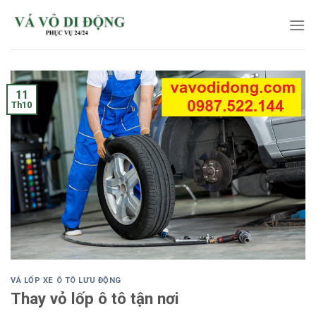
Skip
to
content
11
Th10
VÁ LỐP XE Ô TÔ LƯU ĐỘNG
Thay vỏ lốp ô tô tận nơi