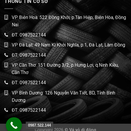
THÔNG TIN CƠ SỞ
VP Biên Hoà: 522 Đồng Khởi, p.Tân Hiệp, Biên Hòa, Đồng
Nai
ĐT:
0987522144
VP Đà Lạt: 49 Nam Kì Khởi Nghĩa, p.1, Đà Lạt, Lâm Đồng
ĐT:
0987522144
VP Cần Thơ: 151 Đường 3/2, p.Hưng Lợi, q.Ninh Kiều,
Cần Thơ
ĐT:
0987522144
VP Bình Dương: 126 Nguyễn Văn Tiết, BD, Tỉnh Bình
Dương
ĐT:
0987522144
0987.522.144
Copyright 2026 ©
Vá vỏ di động