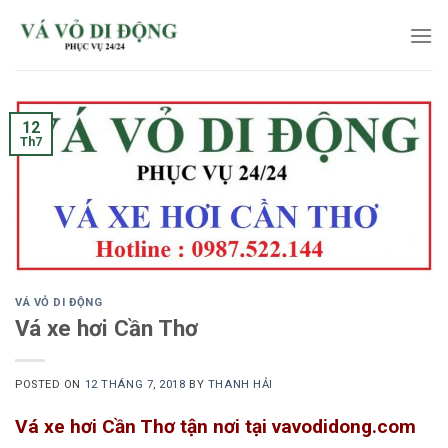
Skip
to
content
12
Th7
VÁ VỎ DI ĐỘNG
Vá xe hơi Cần Thơ
POSTED ON
12 THÁNG 7, 2018
BY
THANH HẢI
Vá xe hơi Cần Thơ tận nơi tại vavodidong.com