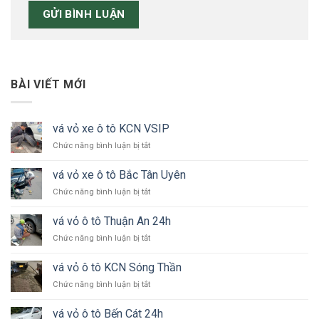
BÀI VIẾT MỚI
vá vỏ xe ô tô KCN VSIP
ở
Chức năng bình luận bị tắt
vá
vỏ
vá vỏ xe ô tô Bắc Tân Uyên
xe
ở
Chức năng bình luận bị tắt
ô
vá
tô
vỏ
KCN
vá vỏ ô tô Thuận An 24h
xe
VSIP
ở
Chức năng bình luận bị tắt
ô
vá
tô
vỏ
Bắc
vá vỏ ô tô KCN Sóng Thần
ô
Tân
ở
Chức năng bình luận bị tắt
tô
Uyên
vá
Thuận
vỏ
An
vá vỏ ô tô Bến Cát 24h