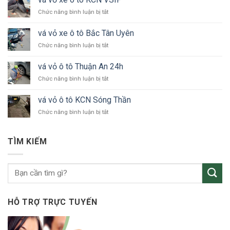
xe
ở
Chức năng bình luận bị tắt
ô
vá
tô
vỏ
24h
vá vỏ xe ô tô Bắc Tân Uyên
xe
Bình
ở
Chức năng bình luận bị tắt
ô
Dương
vá
tô
vỏ
KCN
vá vỏ ô tô Thuận An 24h
xe
VSIP
ở
Chức năng bình luận bị tắt
ô
vá
tô
vỏ
Bắc
vá vỏ ô tô KCN Sóng Thần
ô
Tân
ở
Chức năng bình luận bị tắt
tô
Uyên
vá
Thuận
vỏ
An
ô
24h
TÌM KIẾM
tô
KCN
Sóng
Thần
HỖ TRỢ TRỰC TUYẾN