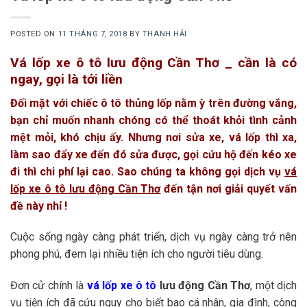
POSTED ON
11 THÁNG 7, 2018
BY
THANH HẢI
Vá lốp xe ô tô lưu động Cần Thơ _ cần là có
ngay, gọi là tới liền
Đối mặt với chiếc ô tô thủng lốp nằm ỳ trên đường vắng,
bạn chỉ muốn nhanh chóng có thể thoát khỏi tình cảnh
mệt mỏi, khó chịu ấy. Nhưng nơi sửa xe, vá lốp thì xa,
làm sao đẩy xe đến đó sửa được, gọi cứu hộ đến kéo xe
đi thì chi phí lại cao. Sao chúng ta không gọi dịch vụ
vá
lốp xe ô tô lưu động Cần Thơ
đến tận nơi giải quyết vấn
đề này nhỉ !
Cuộc sống ngày càng phát triển, dịch vụ ngày càng trở nên
phong phú, đem lại nhiều tiện ích cho người tiêu dùng.
Đơn cử chính là
vá lốp xe ô tô
lưu động Cần Thơ
, một dịch
vụ tiện ích đã cứu nguy cho biết bao cá nhân, gia đình, công