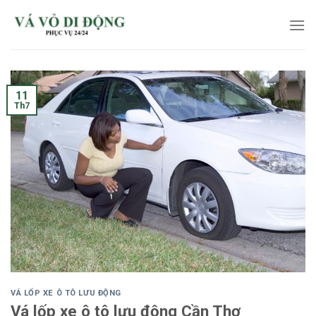
Skip
to
content
11
Th7
VÁ LỐP XE Ô TÔ LƯU ĐỘNG
Vá lốp xe ô tô lưu động Cần Thơ