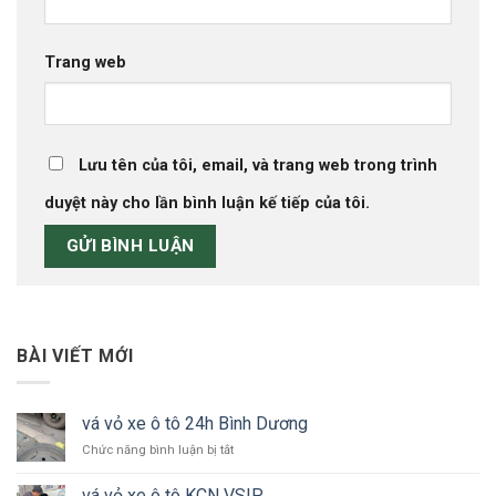
Trang web
Lưu tên của tôi, email, và trang web trong trình
duyệt này cho lần bình luận kế tiếp của tôi.
BÀI VIẾT MỚI
vá vỏ xe ô tô 24h Bình Dương
ở
Chức năng bình luận bị tắt
vá
vỏ
vá vỏ xe ô tô KCN VSIP