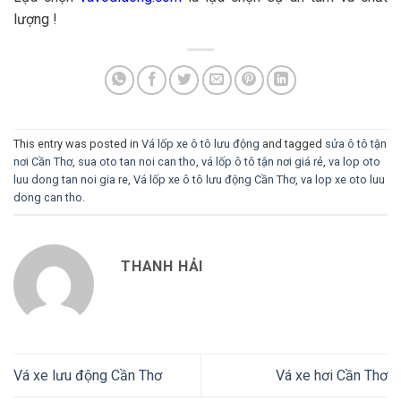
lượng !
This entry was posted in
Vá lốp xe ô tô lưu động
and tagged
sửa ô tô tận
nơi Cần Thơ
,
sua oto tan noi can tho
,
vá lốp ô tô tận nơi giá rẻ
,
va lop oto
luu dong tan noi gia re
,
Vá lốp xe ô tô lưu động Cần Thơ
,
va lop xe oto luu
dong can tho
.
THANH HẢI
Vá xe lưu động Cần Thơ
Vá xe hơi Cần Thơ