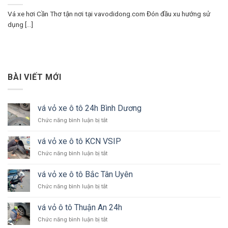
Vá xe hơi Cần Thơ tận nơi tại vavodidong.com Đón đầu xu hướng sử
dụng [...]
BÀI VIẾT MỚI
vá vỏ xe ô tô 24h Bình Dương
ở
Chức năng bình luận bị tắt
vá
vỏ
vá vỏ xe ô tô KCN VSIP
xe
ở
Chức năng bình luận bị tắt
ô
vá
tô
vỏ
24h
vá vỏ xe ô tô Bắc Tân Uyên
xe
Bình
ở
Chức năng bình luận bị tắt
ô
Dương
vá
tô
vỏ
KCN
vá vỏ ô tô Thuận An 24h
xe
VSIP
ở
Chức năng bình luận bị tắt
ô
vá