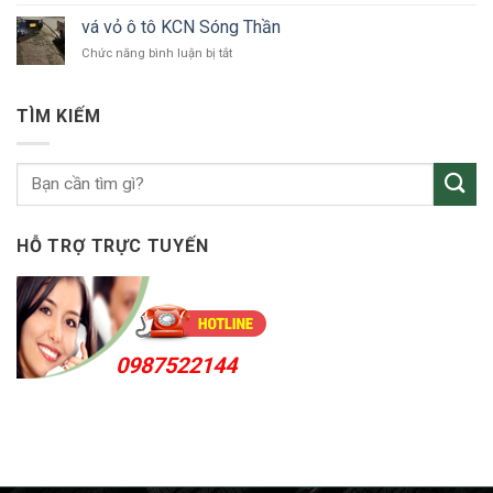
tô
vỏ
Bắc
vá vỏ ô tô KCN Sóng Thần
ô
Tân
ở
Chức năng bình luận bị tắt
tô
Uyên
vá
Thuận
vỏ
An
ô
24h
TÌM KIẾM
tô
KCN
Sóng
Thần
HỖ TRỢ TRỰC TUYẾN
0987522144