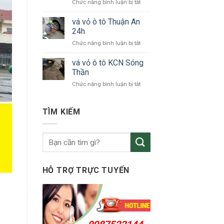
ở
Chức năng bình luận bị tắt
tô
vá
KCN
vỏ
vá vỏ ô tô Thuận An
VSIP
xe
24h
ô
ở
Chức năng bình luận bị tắt
tô
vá
Bắc
vỏ
vá vỏ ô tô KCN Sóng
Tân
ô
Uyên
Thần
tô
ở
Chức năng bình luận bị tắt
Thuận
vá
An
vỏ
24h
ô
TÌM KIẾM
tô
KCN
Sóng
Thần
HỖ TRỢ TRỰC TUYẾN