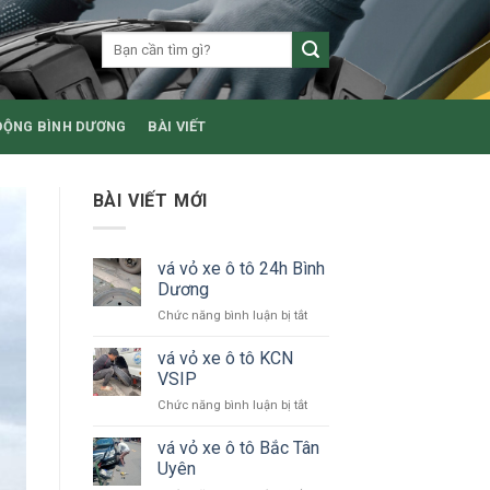
ĐỘNG BÌNH DƯƠNG
BÀI VIẾT
BÀI VIẾT MỚI
vá vỏ xe ô tô 24h Bình
Dương
ở
Chức năng bình luận bị tắt
vá
vỏ
vá vỏ xe ô tô KCN
xe
VSIP
ô
ở
Chức năng bình luận bị tắt
tô
vá
24h
vỏ
vá vỏ xe ô tô Bắc Tân
Bình
xe
Dương
Uyên
ô