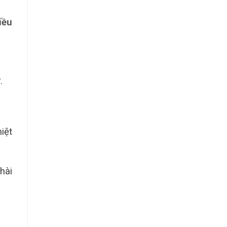
iều
.
iệt
hài