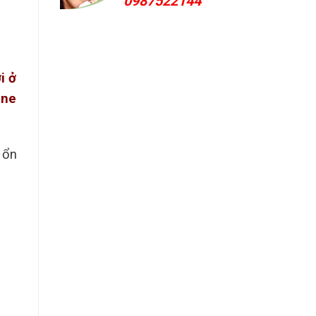
0987522144
i ở
ine
 ổn