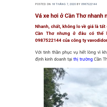
POSTED ON
18 THÁNG 7, 2020
BY
0987522144
Vá xe hơi ở Cần Thơ nhanh m
Nhanh, chất, không lo về giá là tấ
Cần Thơ nhưng ở đâu có thể hộ
0987522144 của công ty vavodidong
Với tinh thần phục vụ hết lòng vì k
định kinh doanh tại
thị trường
Cần Th