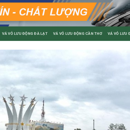
VÁ VỎ LƯU ĐỘNG ĐÀ LẠT
VÁ VỎ LƯU ĐỘNG CẦN THƠ
VÁ VỎ LƯU 