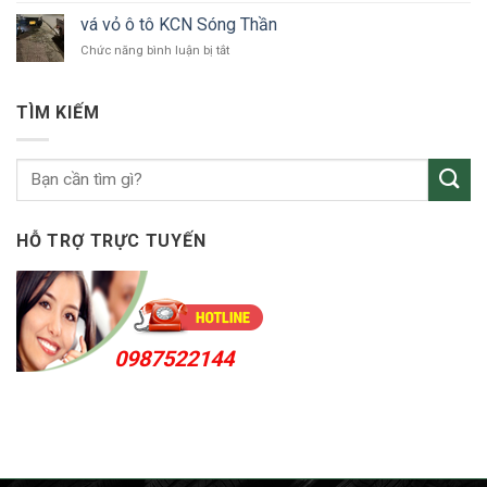
tô
vỏ
Bắc
vá vỏ ô tô KCN Sóng Thần
ô
Tân
ở
Chức năng bình luận bị tắt
tô
Uyên
vá
Thuận
vỏ
An
ô
24h
TÌM KIẾM
tô
KCN
Sóng
Thần
HỖ TRỢ TRỰC TUYẾN
0987522144