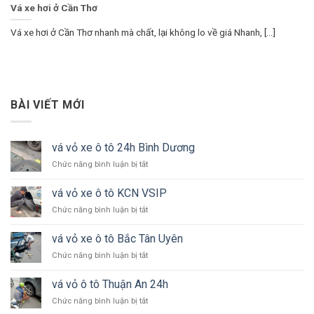
Vá xe hơi ở Cần Thơ
Vá xe hơi ở Cần Thơ nhanh mà chất, lại không lo về giá Nhanh, [...]
BÀI VIẾT MỚI
vá vỏ xe ô tô 24h Bình Dương
ở
Chức năng bình luận bị tắt
vá
vỏ
vá vỏ xe ô tô KCN VSIP
xe
ở
Chức năng bình luận bị tắt
ô
vá
tô
vỏ
24h
vá vỏ xe ô tô Bắc Tân Uyên
xe
Bình
ở
Chức năng bình luận bị tắt
ô
Dương
vá
tô
vỏ
KCN
vá vỏ ô tô Thuận An 24h
xe
VSIP
ở
Chức năng bình luận bị tắt
ô
vá