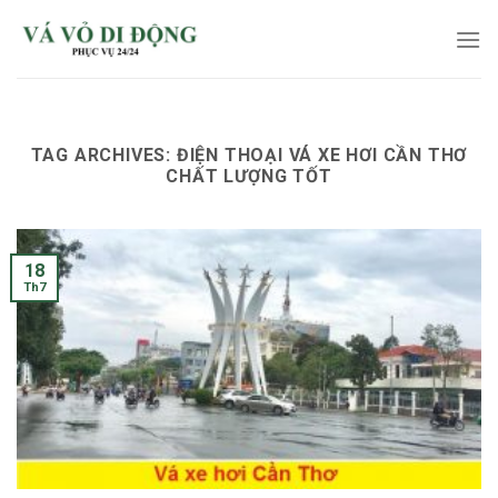
Skip
to
content
TAG ARCHIVES:
ĐIỆN THOẠI VÁ XE HƠI CẦN THƠ
CHẤT LƯỢNG TỐT
18
Th7