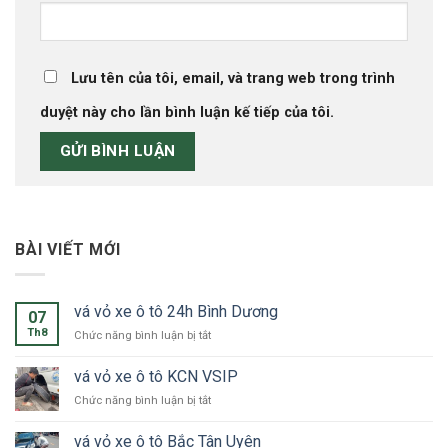
Lưu tên của tôi, email, và trang web trong trình
duyệt này cho lần bình luận kế tiếp của tôi.
BÀI VIẾT MỚI
vá vỏ xe ô tô 24h Bình Dương
07
Th8
ở
Chức năng bình luận bị tắt
vá
vỏ
vá vỏ xe ô tô KCN VSIP
xe
ở
Chức năng bình luận bị tắt
ô
vá
tô
vỏ
24h
vá vỏ xe ô tô Bắc Tân Uyên