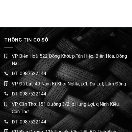
THÔNG TIN CƠ SỞ
VP Biên Hoà: 522 Đồng Khởi, p.Tân Hiệp, Biên Hòa, Đồng
Nai
ĐT:
0987522144
VP Đà Lạt: 49 Nam Kì Khởi Nghĩa, p.1, Đà Lạt, Lâm Đồng
ĐT:
0987522144
VP Cần Thơ: 151 Đường 3/2, p.Hưng Lợi, q.Ninh Kiều,
Cần Thơ
ĐT:
0987522144
VP Bình Dương: 126 Nguyễn Văn Tiết, BD, Tỉnh Bình