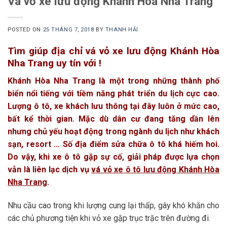
Vá vỏ xe lưu động Khánh Hòa Nha Trang
POSTED ON
25 THÁNG 7, 2018
BY
THANH HẢI
Tìm giúp địa chỉ vá vỏ xe lưu động Khánh Hòa
Nha Trang uy tín với !
Khánh Hòa Nha Trang là một trong những thành phố
biển nổi tiếng với tiềm năng phát triển du lịch cực cao.
Lượng ô tô, xe khách lưu thông tại đây luôn ở mức cao,
bất kể thời gian. Mặc dù dân cư đang tăng dần lên
nhưng chủ yếu hoạt động trong ngành du lịch như khách
sạn, resort … Số địa điểm sửa chữa ô tô khá hiếm hoi.
Do vậy, khi xe ô tô gặp sự cố, giải pháp được lựa chọn
vẫn là liên lạc dịch vụ
vá vỏ xe ô tô lưu động Khánh Hòa
Nha Trang
.
Nhu cầu cao trong khi lượng cung lại thấp, gây khó khăn cho
các chủ phương tiện khi vỏ xe gặp trục trặc trên đường đi.