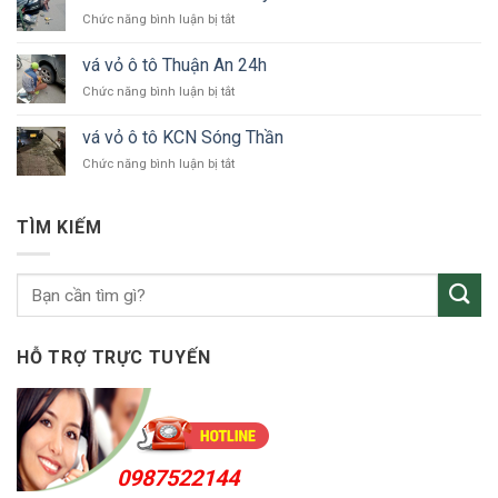
xe
Bình
ở
Chức năng bình luận bị tắt
ô
Dương
vá
tô
vỏ
KCN
vá vỏ ô tô Thuận An 24h
xe
VSIP
ở
Chức năng bình luận bị tắt
ô
vá
tô
vỏ
Bắc
vá vỏ ô tô KCN Sóng Thần
ô
Tân
ở
Chức năng bình luận bị tắt
tô
Uyên
vá
Thuận
vỏ
An
ô
24h
TÌM KIẾM
tô
KCN
Sóng
Thần
HỖ TRỢ TRỰC TUYẾN
0987522144