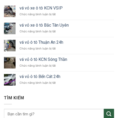
vá vỏ xe ô tô KCN VSIP
ở
Chức năng bình luận bị tắt
vá
vỏ
vá vỏ xe ô tô Bắc Tân Uyên
xe
ở
Chức năng bình luận bị tắt
ô
vá
tô
vỏ
KCN
vá vỏ ô tô Thuận An 24h
xe
VSIP
ở
Chức năng bình luận bị tắt
ô
vá
tô
vỏ
Bắc
vá vỏ ô tô KCN Sóng Thần
ô
Tân
ở
Chức năng bình luận bị tắt
tô
Uyên
vá
Thuận
vỏ
An
vá vỏ ô tô Bến Cát 24h
ô
24h
ở
Chức năng bình luận bị tắt
tô
vá
KCN
vỏ
Sóng
ô
Thần
TÌM KIẾM
tô
Bến
Cát
24h