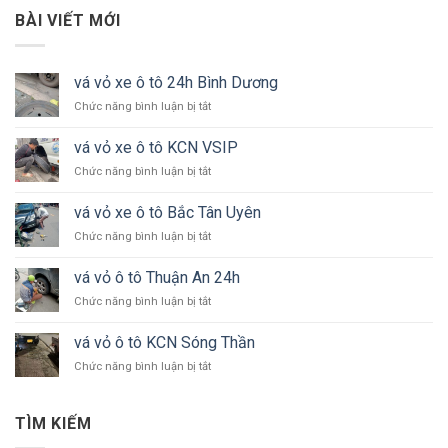
BÀI VIẾT MỚI
vá vỏ xe ô tô 24h Bình Dương
ở
Chức năng bình luận bị tắt
vá
vỏ
vá vỏ xe ô tô KCN VSIP
xe
ở
Chức năng bình luận bị tắt
ô
vá
tô
vỏ
24h
vá vỏ xe ô tô Bắc Tân Uyên
xe
Bình
ở
Chức năng bình luận bị tắt
ô
Dương
vá
tô
vỏ
KCN
vá vỏ ô tô Thuận An 24h
xe
VSIP
ở
Chức năng bình luận bị tắt
ô
vá
tô
vỏ
Bắc
vá vỏ ô tô KCN Sóng Thần
ô
Tân
ở
Chức năng bình luận bị tắt
tô
Uyên
vá
Thuận
vỏ
An
ô
24h
TÌM KIẾM
tô