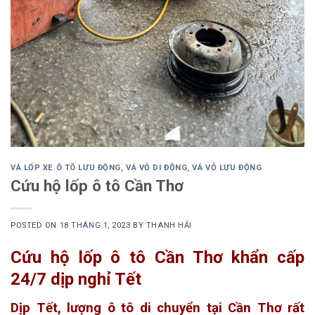
VÁ LỐP XE Ô TÔ LƯU ĐỘNG
,
VÁ VỎ DI ĐỘNG
,
VÁ VỎ LƯU ĐỘNG
Cứu hộ lốp ô tô Cần Thơ
POSTED ON
18 THÁNG 1, 2023
BY
THANH HẢI
Cứu hộ lốp ô tô Cần Thơ khẩn cấp
24/7 dịp nghỉ Tết
Dịp Tết, lượng ô tô di chuyển tại Cần Thơ rất