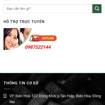
KCN
Sóng
Thần
HỖ TRỢ TRỰC TUYẾN
0987522144
THÔNG TIN CƠ SỞ
VP Biên Hoà: 522 Đồng Khởi, p.Tân Hiệp, Biên Hòa, Đồng
Nai