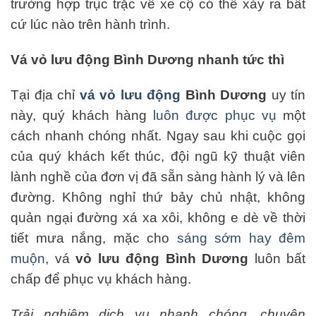
trường hợp trục trặc về xe cộ có thể xảy ra bất
cứ lúc nào trên hành trình.
Vá vỏ lưu động Bình Dương nhanh tức thì
Tại địa chỉ
vá vỏ lưu động
Bình Dương
uy tín
này, quý khách hàng
luôn
được
phục
vụ
một
cách nhanh chóng nhất. Ngay sau khi cuộc gọi
của quý khách kết thúc, đội ngũ kỹ thuật viên
lành nghề của đơn vị đã sẵn sàng hành lý và lên
đường. Không nghỉ thứ bảy chủ nhật, không
quản ngại đường xá xa xôi, không e dè về thời
tiết mưa nắng, mặc cho
sáng sớm hay đêm
muộn
, vá
vỏ lưu động Bình Dương
luôn bất
chấp để phục vụ khách hàng.
Trải nghiệm dịch vụ nhanh chóng, chuyên