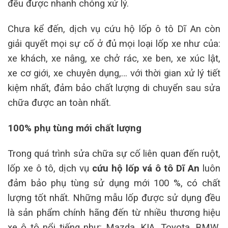
đều được nhanh chóng xử lý.
Chưa kể đến, dịch vụ cứu hộ lốp ô tô Dĩ An còn
giải quyết mọi sự cố ở đủ mọi loại lốp xe như của:
xe khách, xe nâng, xe chở rác, xe ben, xe xúc lật,
xe cơ giới, xe chuyên dụng,… với thời gian xử lý tiết
kiệm nhất, đảm bảo chất lượng di chuyển sau sửa
chữa được an toàn nhất.
100% phụ tùng mới chất lượng
Trong quá trình sửa chữa sự cố liên quan đến ruột,
lốp xe ô tô, dịch vụ
cứu hộ lốp vá ô tô Dĩ An
luôn
đảm bảo phụ tùng sử dụng mới 100 %, có chất
lượng tốt nhất. Những mẫu lốp được sử dụng đều
là sản phẩm chính hãng đến từ nhiều thương hiệu
xe ô tô nổi tiếng như: Mazda, KIA, Toyota, BMW,