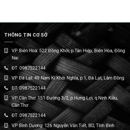
THÔNG TIN CƠ SỞ
VP Biên Hoà: 522 Đồng Khởi, p.Tân Hiệp, Biên Hòa, Đồng
Nai
ĐT:
0987522144
VP Đà Lạt: 49 Nam Kì Khởi Nghĩa, p.1, Đà Lạt, Lâm Đồng
ĐT:
0987522144
VP Cần Thơ: 151 Đường 3/2, p.Hưng Lợi, q.Ninh Kiều,
Cần Thơ
ĐT:
0987522144
VP Bình Dương: 126 Nguyễn Văn Tiết, BD, Tỉnh Bình