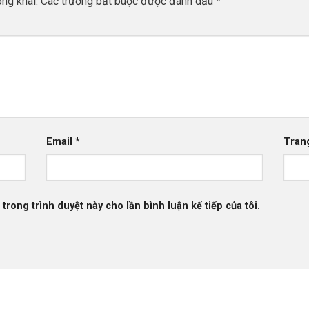
ng khai.
Các trường bắt buộc được đánh dấu
*
Email
*
Tran
 trong trình duyệt này cho lần bình luận kế tiếp của tôi.