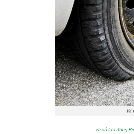
Vá 
Vá vỏ lưu động B