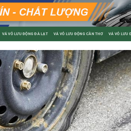
VÁ VỎ LƯU ĐỘNG ĐÀ LẠT
VÁ VỎ LƯU ĐỘNG CẦN THƠ
VÁ VỎ LƯU 