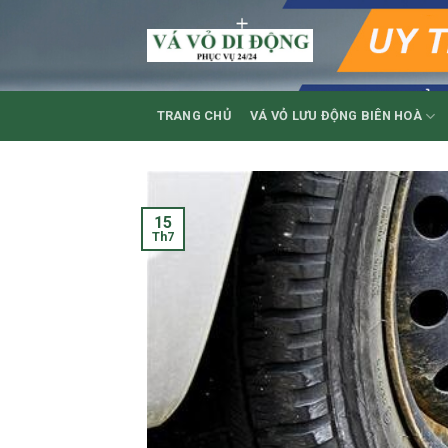
Skip
to
content
TRANG CHỦ
VÁ VỎ LƯU ĐỘNG BIÊN HOÀ
15
Th7