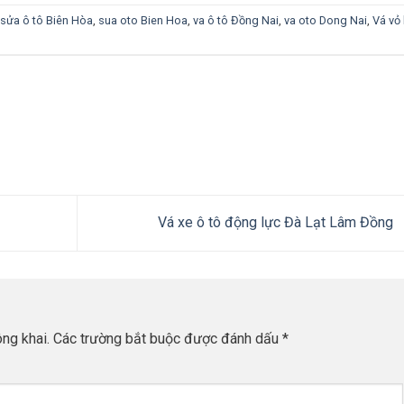
sửa ô tô Biên Hòa
,
sua oto Bien Hoa
,
va ô tô Đồng Nai
,
va oto Dong Nai
,
Vá vỏ 
Vá xe ô tô động lực Đà Lạt Lâm Đồng
ng khai.
Các trường bắt buộc được đánh dấu
*