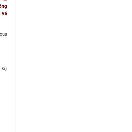
Đồng
, vá
 qua
c sự