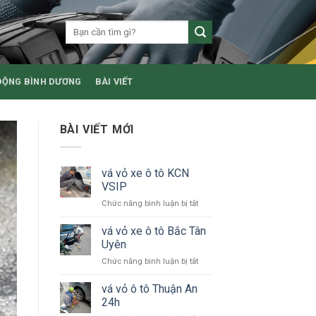
ĐỘNG BÌNH DƯƠNG
BÀI VIẾT
BÀI VIẾT MỚI
vá vỏ xe ô tô KCN
VSIP
ở
Chức năng bình luận bị tắt
vá
vỏ
vá vỏ xe ô tô Bắc Tân
xe
Uyên
ô
ở
Chức năng bình luận bị tắt
tô
vá
KCN
vỏ
vá vỏ ô tô Thuận An
VSIP
xe
24h
ô