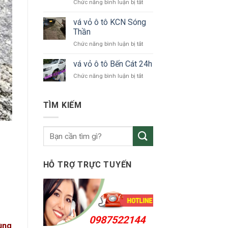
ở
Chức năng bình luận bị tắt
tô
vá
Bắc
vỏ
vá vỏ ô tô KCN Sóng
Tân
ô
Uyên
Thần
tô
ở
Chức năng bình luận bị tắt
Thuận
vá
An
vỏ
vá vỏ ô tô Bến Cát 24h
24h
ô
ở
Chức năng bình luận bị tắt
tô
vá
KCN
vỏ
Sóng
ô
TÌM KIẾM
Thần
tô
Bến
Cát
24h
HỖ TRỢ TRỰC TUYẾN
0987522144
ùng