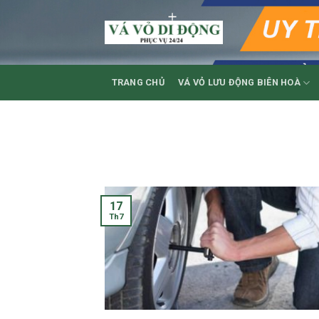
Skip
to
content
TRANG CHỦ
VÁ VỎ LƯU ĐỘNG BIÊN HOÀ
17
Th7