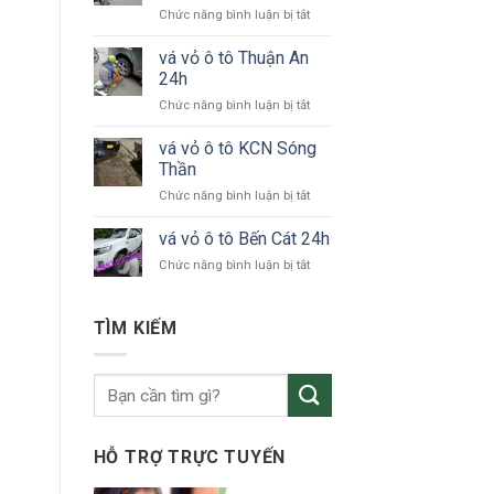
ở
Chức năng bình luận bị tắt
tô
vá
KCN
vỏ
vá vỏ ô tô Thuận An
VSIP
xe
24h
ô
ở
Chức năng bình luận bị tắt
tô
vá
Bắc
vỏ
vá vỏ ô tô KCN Sóng
Tân
ô
Uyên
Thần
tô
ở
Chức năng bình luận bị tắt
Thuận
vá
An
vỏ
vá vỏ ô tô Bến Cát 24h
24h
ô
ở
Chức năng bình luận bị tắt
tô
vá
KCN
vỏ
Sóng
ô
TÌM KIẾM
Thần
tô
Bến
Cát
24h
HỖ TRỢ TRỰC TUYẾN