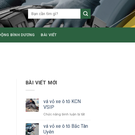
ĐỘNG BÌNH DƯƠNG
BÀI VIẾT
BÀI VIẾT MỚI
vá vỏ xe ô tô KCN
VSIP
ở
Chức năng bình luận bị tắt
vá
vỏ
vá vỏ xe ô tô Bắc Tân
xe
Uyên
ô